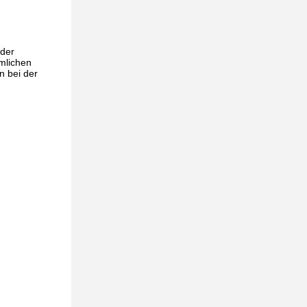
 der
mlichen
n bei der