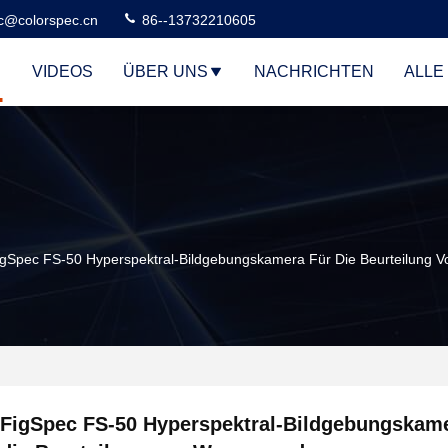
c@colorspec.cn
86--13732210605
VIDEOS
ÜBER UNS
NACHRICHTEN
ALLE
igSpec FS-50 Hyperspektral-Bildgebungskamera Für Die Beurteilung 
FigSpec FS-50 Hyperspektral-Bildgebungskame