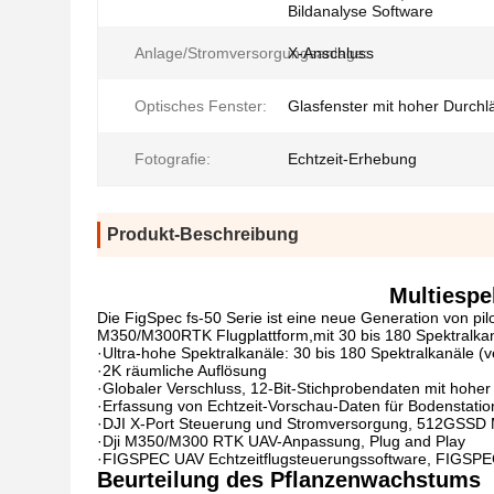
Bildanalyse Software
Anlage/Stromversorgungsanlage:
X-Anschluss
Optisches Fenster:
Glasfenster mit hoher Durchlä
Fotografie:
Echtzeit-Erhebung
Produkt-Beschreibung
Multiespe
Die FigSpec fs-50 Serie ist eine neue Generation von pi
M350/M300RTK Flugplattform,mit 30 bis 180 Spektralka
·Ultra-hohe Spektralkanäle: 30 bis 180 Spektralkanäle (
·2K räumliche Auflösung
·Globaler Verschluss, 12-Bit-Stichprobendaten mit hoher
·Erfassung von Echtzeit-Vorschau-Daten für Bodenstati
·DJI X-Port Steuerung und Stromversorgung, 512GSSD
·Dji M350/M300 RTK UAV-Anpassung, Plug and Play
·FIGSPEC UAV Echtzeitflugsteuerungssoftware, FIGSPE
Beurteilung des Pflanzenwachstums