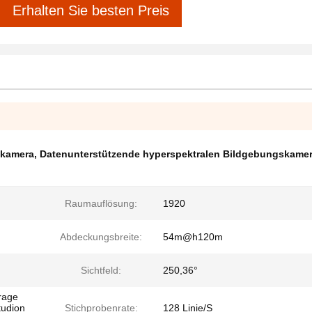
Erhalten Sie besten Preis
dkamera
,
Datenunterstützende hyperspektralen Bildgebungskame
Raumauflösung:
1920
Abdeckungsbreite:
54m@h120m
Sichtfeld:
250,36°
rage
tudion
Stichprobenrate:
128 Linie/S