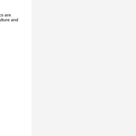
cs are
ulture and