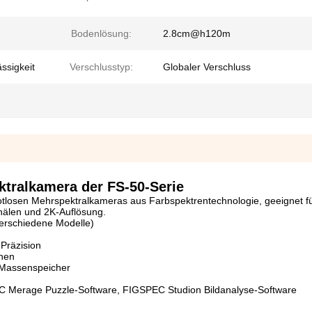
Bodenlösung:
2.8cm@h120m
ssigkeit
Verschlusstyp:
Globaler Verschluss
ktralkamera der FS-50-Serie
lotlosen Mehrspektralkameras aus Farbspektrentechnologie, geeignet für
nälen und 2K-Auflösung.
verschiedene Modelle)
 Präzision
onen
 Massenspeicher
C Merage Puzzle-Software, FIGSPEC Studion Bildanalyse-Software