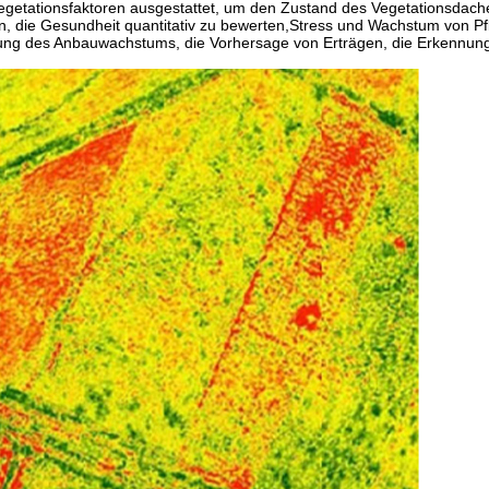
egetationsfaktoren ausgestattet, um den Zustand des Vegetationsdach
n, die Gesundheit quantitativ zu bewerten,Stress und Wachstum von P
ilung des Anbauwachstums, die Vorhersage von Erträgen, die Erkennun