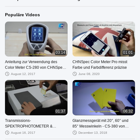
Populäre Videos
03:14
01:01
Anleitung zur Verwendung des
CHNSpec Color Meter Pro misst
Color Meter CS-280 von CHNSpec
Farbe und Farbdifferenz präzise
Tech
August 12, 2017
June 08, 2020
01:37
06:32
Transmissions-
Glanzmessgerät mit 20°, 60° und
SPEKTROPHOTOMETER &
85° Messwinkeln - CS-380 von
FARBANALYSE
CHNSpec Tech
August 16, 2017
December 13, 2018