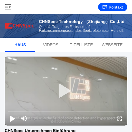
Kontakt
CHNSpec Technology （Zhejiang）Co.,Ltd
Qualität Tragbares Farbspektrofotometer,
Farbzusammenpassendes Spektrofotometer Hersteller
From China
HAUS
VIDEOS
TITELLISTE
WEBSEITE
CHNSpec Unternehmen Einführung