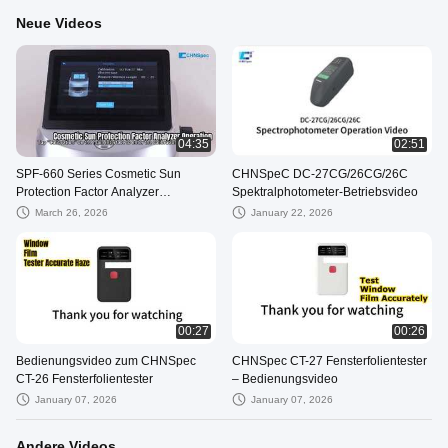
Neue Videos
04:35
02:51
SPF-660 Series Cosmetic Sun
CHNSpeC DC-27CG/26CG/26C
Protection Factor Analyzer
Spektralphotometer-Betriebsvideo
Operation Video
March 26, 2026
January 22, 2026
00:27
00:26
Bedienungsvideo zum CHNSpec
CHNSpec CT-27 Fensterfolientester
CT-26 Fensterfolientester
– Bedienungsvideo
January 07, 2026
January 07, 2026
Andere Videos