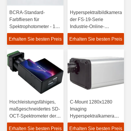
BCRA-Standard-
Hyperspektralbildkamera
Farbfliesen für
der FS-19-Serie
Spektrophotometer - 12
Industrie-Online-
Stück
Hochgeschwindigkeits-
Erhalten Sie besten Preis
Erhalten Sie besten Preis
Kurzwellen-Infrarot
Hochleistungsfähiges,
C-Mount 1280x1280
maßgeschneidertes SD-
Imaging
OCT-Spektrometer der
Hyperspektralkamera
CP800-840C-Serie für
FS-27 10 Sekunden
Erhalten Sie besten Preis
Erhalten Sie besten Preis
Forschungszwecke
Geschwindigkeit