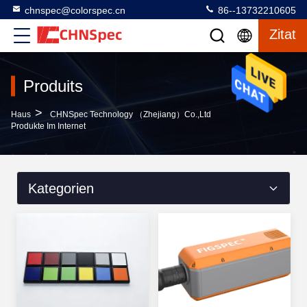
chnspec@colorspec.cn
86--13732210605
Zitat
Produits
>
Haus
CHNSpec Technology （Zhejiang）Co.,Ltd
Produkte Im Internet
Kategorien