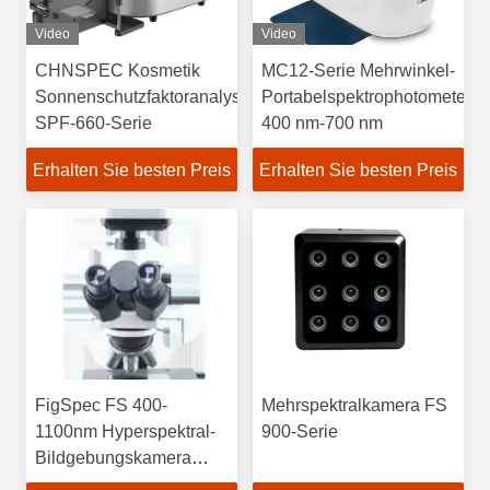
Video
Video
CHNSPEC Kosmetik
MC12-Serie Mehrwinkel-
Sonnenschutzfaktoranalysator
Portabelspektrophotometer
SPF-660-Serie
400 nm-700 nm
Erhalten Sie besten Preis
Erhalten Sie besten Preis
FigSpec FS 400-
Mehrspektralkamera FS
1100nm Hyperspektral-
900-Serie
Bildgebungskamera
Gitterspektroskopie