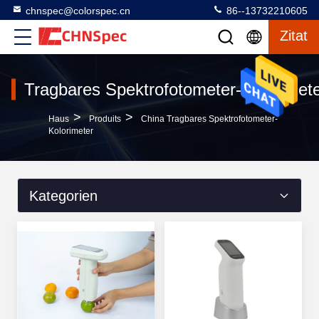
chnspec@colorspec.cn
86--13732210605
Zitat
Tragbares Spektrofotometer-Kolorimet
>
>
Haus
Produits
China Tragbares Spektrofotometer-
Kolorimeter
Kategorien