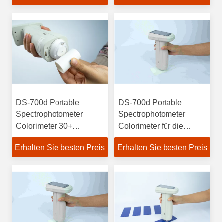
Reflexionsvermögen
DS-700d Portable
DS-700d Portable
Spectrophotometer
Spectrophotometer
Colorimeter 30+
Colorimeter für die
Messparameter und 37
Kunststofffarbe
Erhalten Sie besten Preis
Erhalten Sie besten Preis
Auswertungslichtquellen
Beschichtung
Textilindustrie