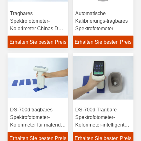
Tragbares
Automatische
Spektrofotometer-
Kalibrierungs-tragbares
Kolorimeter Chinas DS-
Spektrofotometer
700D
Erhalten Sie besten Preis
Erhalten Sie besten Preis
DS-700d tragbares
DS-700d Tragbare
Spektrofotometer-
Spektrofotometer-
Kolorimeter für malende
Kolorimeter-intelligente
beschichtende
Selbstkalibrierungs-
Erhalten Sie besten Preis
Erhalten Sie besten Preis
Kunststofftextilindustrie
hohes