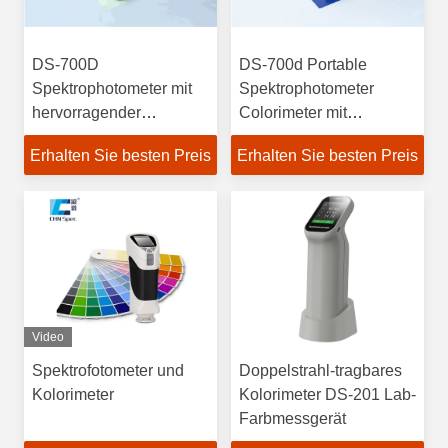
DS-700D
DS-700d Portable
Spektrophotometer mit
Spektrophotometer
hervorragender
Colorimeter mit
Wiederholbarkeit und
doppelter Spalte
Erhalten Sie besten Preis
Erhalten Sie besten Preis
Instrumentenübereinstimmung
Hochpräzisions-CMOS-
Array Design
Video
Spektrofotometer und
Doppelstrahl-tragbares
Kolorimeter
Kolorimeter DS-201 Lab-
Farbmessgerät