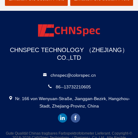
Auswertungslichtquellen
Beschichtung
In
Textilindustrie
CHNSPEC TECHNOLOGY （ZHEJIANG）
CO.,LTD
chnspec@colorspec.cn
86--13732210605
Nr. 166 von Wenyuan-Straße, Jianggan-Bezirk, Hangzhou-
Stadt, Zhejiang-Provinz, China
Gute Qualität Chinas tragbares Farbspektrofotometer Lieferant. Copyright-©
2018-2026 CHNSpec Technology （Zhejiang）Co.,Ltd . Alle Rechte