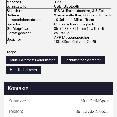
Messzeit
< 2s
Schnittstelle
USB, Bluetooth
Bildschirm
IPS-Vollfarbbildschirm, 3,5 Zoll
Batterie
Wiederaufladbar, 8000 kontinuierlich
Lampenlebensdauer
10 Jahre, 1 Million Tests
Sprache
Chinesisch und Englisch
Gerätegröße
95 x 129 x 231 mm (L x B x H)
Gerätegewicht
ca. 750 g
APP Massenspeicher
Speicher
100 Stück Ziel vom Gerät
Tags:
multi Parameterkolorimeter
Farbunterschiedmeter
Handkolorimeter
Kontakte
Kontakte:
Mrs. CHNSpec
Telefon:
86--13732210605