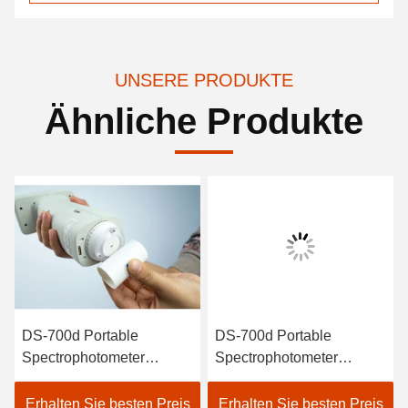
UNSERE PRODUKTE
Ähnliche Produkte
DS-700d Portable
DS-700d Portable
DS
Spectrophotometer
Spectrophotometer
Spe
Colorimeter 30+
Colorimeter für die
her
Messparameter und 37
Kunststofffarbe
Wie
Erhalten Sie besten Preis
Erhalten Sie besten Preis
Er