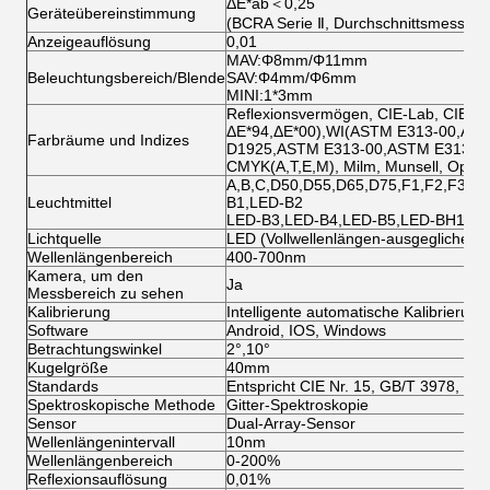
ΔE*ab＜0,25
Geräteübereinstimmung
(BCRA Serie Ⅱ, Durchschnittsmessung
Anzeigeauflösung
0,01
MAV:Φ8mm/Φ11mm
Beleuchtungsbereich/Blende
SAV:Φ4mm/Φ6mm
MINI:1*3mm
Reflexionsvermögen, CIE-Lab, CIE-LC
ΔE*94,ΔE*00),WI(ASTM E313-00,ASTM
Farbräume und Indizes
D1925,ASTM E313-00,ASTM E313-73),
CMYK(A,T,E,M), Milm, Munsell, Opazit
A,B,C,D50,D55,D65,D75,F1,F2,F3,F4
Leuchtmittel
B1,LED-B2
LED-B3,LED-B4,LED-B5,LED-BH1,L
Lichtquelle
LED (Vollwellenlängen-ausgeglichene
Wellenlängenbereich
400-700nm
Kamera, um den
Ja
Messbereich zu sehen
Kalibrierung
Intelligente automatische Kalibrierung
Software
Android, IOS, Windows
Betrachtungswinkel
2°,10°
Kugelgröße
40mm
Standards
Entspricht CIE Nr. 15, GB/T 3978, G
Spektroskopische Methode
Gitter-Spektroskopie
Sensor
Dual-Array-Sensor
Wellenlängenintervall
10nm
Wellenlängenbereich
0-200%
Reflexionsauflösung
0,01%