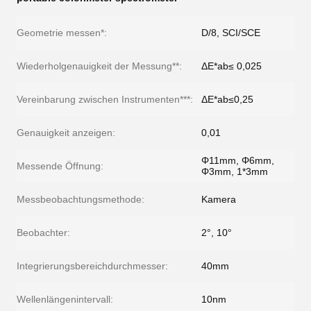
Geometrie messen*:
D/8, SCI/SCE
Wiederholgenauigkeit der Messung**:
ΔE*ab≤ 0,025
Vereinbarung zwischen Instrumenten***:
ΔE*ab≤0,25
Genauigkeit anzeigen:
0,01
Φ11mm, Φ6mm,
Messende Öffnung:
Φ3mm, 1*3mm
Messbeobachtungsmethode:
Kamera
Beobachter:
2°, 10°
Integrierungsbereichdurchmesser:
40mm
Wellenlängenintervall:
10nm