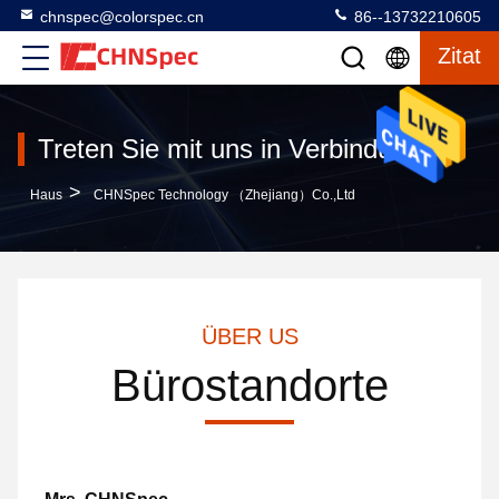
chnspec@colorspec.cn
86--13732210605
Zitat
Treten Sie mit uns in Verbindung
>
Haus
CHNSpec Technology （Zhejiang）Co.,Ltd
ÜBER US
Bürostandorte