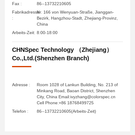
Fax :
86--13732210605
Fabrikadresse
Nr. 166 von Wenyuan-Straße, Jianggan-
:
Bezirk, Hangzhou-Stadt, Zhejiang-Provinz,
China
Arbeits-Zeit:
8:00-18:00
CHNSpec Technology （Zhejiang）
Co.,Ltd.(Shenzhen Branch)
Adresse :
Room 1028 of Lankun Building, No. 213 of
Minkang Road, Baoan District, Shenzhen
City, China Email:ivyzhang@colorspec.cn
Cell Phone:+86 18768499725
Telefon :
86--13732210605(Arbeits-Zeit)