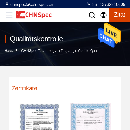
chnspec@colorspec.cn
86--13732210605
Zitat
Qualitätskontrolle
>
Haus
CHNSpec Technology （Zhejiang）Co.,Ltd Qualitätskontrolle
Zertifikate