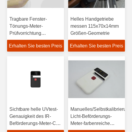
Tragbare Fenster-
Helles Handgetriebe
Tönungs-Meter-
messen 115x70x14mm
Prüfvorrichtung
Größen-Geometrie
sichtbares helles UVir-
Erhalten Sie besten Preis
Erhalten Sie besten Preis
Geometrie-Getriebe
Sichtbare helle UVtest-
Manuelles/Selbstkalibrierung
Genauigkeit des IR-
Licht-Beförderungs-
Beförderungs-Meter-CT-
Meter-farbenreiche
23 ±2%
Anzeige