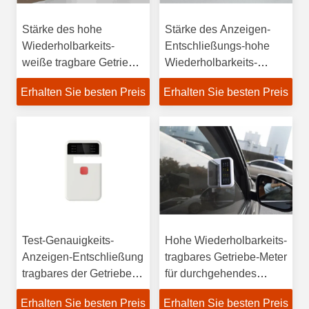
Stärke des hohe
Stärke des Anzeigen-
Wiederholbarkeits-
Entschließungs-hohe
weiße tragbare Getriebe-
Wiederholbarkeits-
Meter-13mm
tragbare Getriebe-Meter-
Erhalten Sie besten Preis
Erhalten Sie besten Preis
13mm
Test-Genauigkeits-
Hohe Wiederholbarkeits-
Anzeigen-Entschließung
tragbares Getriebe-Meter
tragbares der Getriebe-
für durchgehendes
Meter-hohe
transparentes Material
Erhalten Sie besten Preis
Erhalten Sie besten Preis
Wiederholbarkeits-±2%