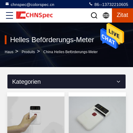
chnspec@colorspec.cn
86--13732210605
Zitat
Helles Beförderungs-Meter
>
>
Haus
Produits
China Helles Beförderungs-Meter
Kategorien