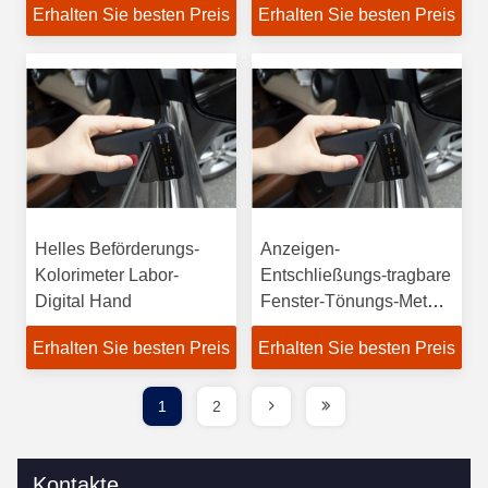
Erhalten Sie besten Preis
Erhalten Sie besten Preis
Helles Beförderungs-
Anzeigen-
Kolorimeter Labor-
Entschließungs-tragbare
Digital Hand
Fenster-Tönungs-Meter-
Prüfvorrichtungs-
Erhalten Sie besten Preis
Erhalten Sie besten Preis
sichtbares Licht UVir
1
2
Kontakte