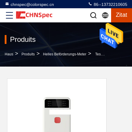
chnspec@colorspec.cn
86--13732210605
Zitat
Produits
>
>
>
Haus
Produits
Helles Beförderungs-Meter
Test-Genauigkeits-Anzeigen-Entschließung Tragbares Der Getriebe-Meter-Hohe Wiederholbarkeits-±2%