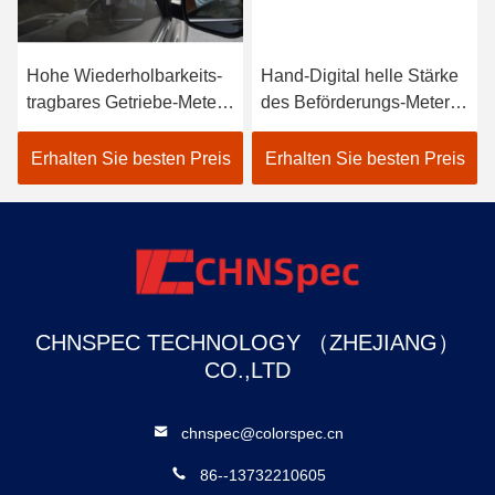
Hohe Wiederholbarkeits-
Hand-Digital helle Stärke
tragbares Getriebe-Meter
des Beförderungs-Meter-
für durchgehendes
13mm
transparentes Material
Erhalten Sie besten Preis
Erhalten Sie besten Preis
CHNSPEC TECHNOLOGY （ZHEJIANG）
CO.,LTD
chnspec@colorspec.cn
86--13732210605