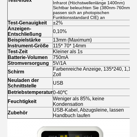
Test-Index
Infrarot (Höchstwellenlänge 1400nm)
Sichtbar beleuchten Sie (380nm-760nm,
passen sich an photopischen
Funktionsstandard CIE) an
Test-Genauigkeit
±2%
Anzeigen-
0,10%
Entschließung
Beispielstärke
13mm (Maximum)
Instrument-Größe
115* 70* 14mm
Test-Zeit
Kleiner als 1s
Batterie-Volumen
750mA
Stromversorgung
5V/1A
Farbenreiche Anzeige, 135*240, 1,14
Schirm
Zoll
Neuladen der
USB
Schnittstelle
Betriebstemperatur
0-40℃
Weniger als 85%, keine
Feuchtigkeit
Kondensation
USB-Kabel, Abzugsleine, lassen
Zubehör
Handbuch laufen