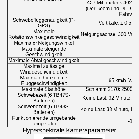
437 Millimeter × 402 Mil
(Der Boom und DIE GP
Fahrwerk 
Schwebefluggenauigkeit
(
P-
Vertikale: ± 0,5 m,
GPS
)
Maximale
Neigungsachse: 300 °/s, A
Rotationswinkelgeschwindigkeit
Maximaler Neigungswinkel
2
Maximale steigende
5 
Geschwindigkeit
Maximale Abfallgeschwindigkeit
3 
Maximal zulässige
8 
Windgeschwindigkeit
Maximale horizontale
65 km/h
(
wind
Fluggeschwindigkeit
Maximale Starthöhe
Schlamm 2170
:
2500 m
,
Schwebezeit (6 TB47S-
Keine Last
:
32 Minute
,
La
Batterien)
Schwebezeit (6 TB48S-
Keine Last
:
38 Minute
,
Las
Batterien)
Funktionierende umgebende
-10 
Temperatur
Hyperspektrale Kameraparameter