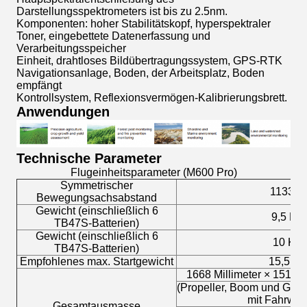
Darstellungsspektrometers ist bis zu 2.5nm.
Komponenten: hoher Stabilitätskopf, hyperspektraler
Toner, eingebettete Datenerfassung und
Verarbeitungsspeicher
Einheit, drahtloses Bildübertragungssystem, GPS-RTK
Navigationsanlage, Boden, der Arbeitsplatz, Boden
empfängt
Kontrollsystem, Reflexionsvermögen-Kalibrierungsbrett.
Anwendungen
Technische Parameter
Flugeinheitsparameter (M600 Pro)
Symmetrischer
1133 Mi
Bewegungsachsabstand
Gewicht (einschließlich 6
9,5 Ki
TB47S-Batterien)
Gewicht (einschließlich 6
10 Kil
TB47S-Batterien)
Empfohlenes max. Startgewicht
15,5 Ki
1668 Millimeter × 1518 Mi
(Propeller, Boom und GPS-
mit Fahrwerk
Gesamtausmasse