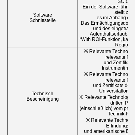
SCICH
Ein der Software führt 
stellt zur
Software
es im Anhang des
Schnittstelle
Das Ermächtigungsdokum
und des eingetrag
Aufenthaltserlaubnis
*With ROI-Funktion, kann
Regionen
※ Relevante Technolog
relevante Pr
und Zertifikate
Instrumentindus
※ Relevante Technolog
relevante Pr
und Zertifikate der 
Universitätforsc
Technisch
※ Relevante Technologie
Bescheinigung
dritten Pre
(einschließlich) vom prov
Technik-Forts
※ Relevante Technolog
Erfindungspat
und amerikanische Erfi