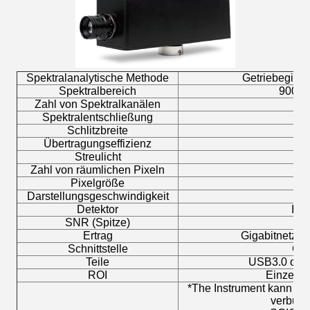
Spektralanalytische Methode
Getriebegitte
Spektralbereich
900-1
Zahl von Spektralkanälen
2
Spektralentschließung
8
Schlitzbreite
25
Übertragungseffizienz
>
6
Streulicht
<
0
Zahl von räumlichen Pixeln
3
Pixelgröße
30
Darstellungsgeschwindigkeit
200
Detektor
InG
SNR (Spitze)
60
Ertrag
Gigabitnetzwer
Schnittstelle
C-B
Teile
USB3.0 oder
ROI
Einzelne
*The Instrument kann 
verbund