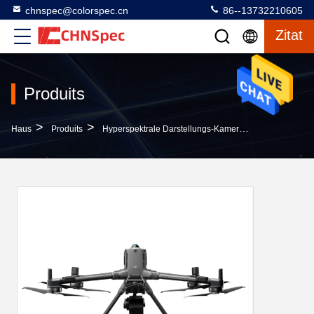
chnspec@colorspec.cn
86--13732210605
Zitat
Produits
>
>
>
Haus
Produits
Hyperspektrale Darstellungs-Kamera
Realzeitspek