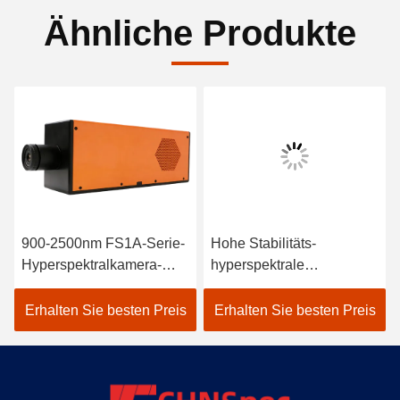
Ähnliche Produkte
900-2500nm FS1A-Serie-
Hohe Stabilitäts-
Hyperspektralkamera-
hyperspektrale
Linienscan
Darstellungs-Kamera für
Küstenlinie und Marine
Erhalten Sie besten Preis
Erhalten Sie besten Preis
Environment