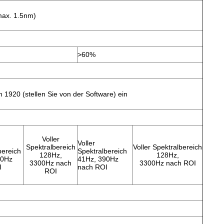
max. 1.5nm)
>60%
1920 (stellen Sie von der Software) ein
Voller
Voller
Spektralbereich
Voller Spektralbereich
bereich
Spektralbereich
128Hz,
128Hz,
90Hz
41Hz, 390Hz
3300Hz nach
3300Hz nach ROI
I
nach ROI
ROI