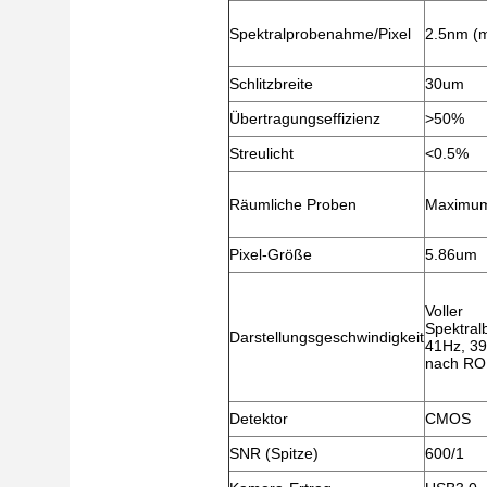
Spektralprobenahme/Pixel
2.5nm (
Schlitzbreite
30um
Übertragungseffizienz
>50%
Streulicht
<0.5%
Räumliche Proben
Maximum 
Pixel-Größe
5.86um
Voller
Spektral
Darstellungsgeschwindigkeit
41Hz, 3
nach RO
Detektor
CMOS
SNR (Spitze)
600/1