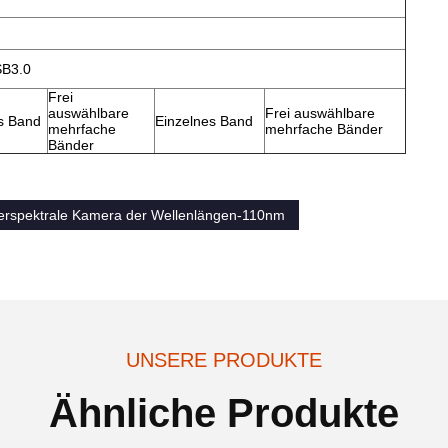
SB3.0
Frei
auswählbare
Frei auswählbare
s Band
Einzelnes Band
mehrfache
mehrfache Bänder
Bänder
erspektrale Kamera der Wellenlängen-110nm
UNSERE PRODUKTE
Ähnliche Produkte