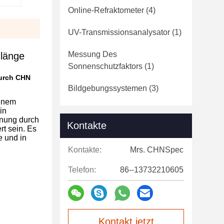
Online-Refraktometer
(4)
UV-Transmissionsanalysator
(1)
Messung Des
nlänge
Sonnenschutzfaktors
(1)
durch CHN
Bildgebungssystemen
(3)
einem
in
nnung durch
Kontakte
rt sein. Es
e und in
Kontakte:
Mrs. CHNSpec
Telefon:
86--13732210605
Kontakt jetzt