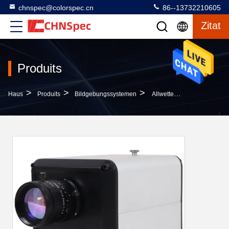
chnspec@colorspec.cn
86--13732210605
Zitat
Produits
>
>
>
Haus
Produits
Bildgebungssystemen
Allwetter-Tragbare Photovoltaische Bildgebungssysteme EL / PL