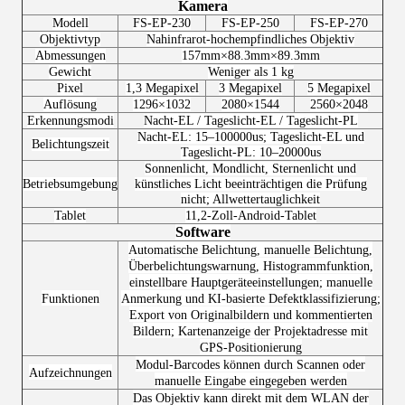
Kamera
Modell
FS-EP-230
FS-EP-250
FS-EP-270
Objektivtyp
Nahinfrarot-hochempfindliches Objektiv
Abmessungen
157mm×88.3mm×89.3mm
Gewicht
Weniger als 1 kg
Pixel
1,3 Megapixel
3 Megapixel
5 Megapixel
Auflösung
1296×
1032
2080×
1544
2560×2048
Erkennungsmodi
Nacht-EL / Tageslicht-EL / Tageslicht-PL
Nacht-EL: 15–100000us; Tageslicht-EL und
Belichtungszeit
Tageslicht-PL: 10–20000us
Sonnenlicht, Mondlicht, Sternenlicht und
Betriebsumgebung
künstliches Licht beeinträchtigen die Prüfung
nicht; Allwettertauglichkeit
Tablet
11,2-Zoll-Android-Tablet
Software
Automatische Belichtung, manuelle Belichtung,
Überbelichtungswarnung, Histogrammfunktion,
einstellbare Hauptgeräteeinstellungen; manuelle
Funktionen
Anmerkung und KI-basierte Defektklassifizierung;
Export von Originalbildern und kommentierten
Bildern; Kartenanzeige der Projektadresse mit
GPS-Positionierung
Modul-Barcodes können durch Scannen oder
Aufzeichnungen
manuelle Eingabe eingegeben werden
Das Objektiv kann direkt mit dem WLAN der