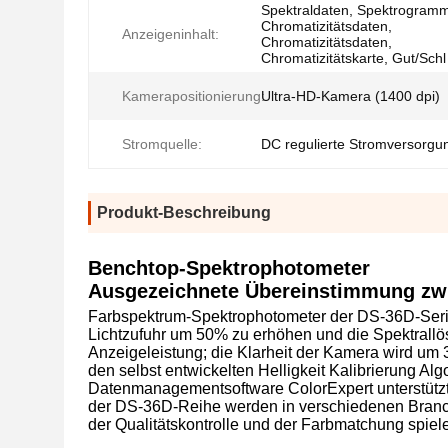
Spektraldaten, Spektrogram
Chromatizitätsdaten,
Anzeigeninhalt:
Chromatizitätsdaten,
Chromatizitätskarte, Gut/Schl
Kamerapositionierung:
Ultra-HD-Kamera (1400 dpi)
Stromquelle:
DC regulierte Stromversorgu
Produkt-Beschreibung
Benchtop-Spektrophotometer
Ausgezeichnete Übereinstimmung zwi
Farbspektrum-Spektrophotometer der DS-36D-Serie 
Lichtzufuhr um 50% zu erhöhen und die Spektrall
Anzeigeleistung; die Klarheit der Kamera wird um
den selbst entwickelten Helligkeit Kalibrierung A
Datenmanagementsoftware ColorExpert unterstützt
der DS-36D-Reihe werden in verschiedenen Branche
der Qualitätskontrolle und der Farbmatchung spielen