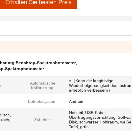
Erhalten Sie besten Preis
inbarung Benchtop-Spektrophotometer
,
p-Spektrophotometer
√（Kann die langfristige
Automatische
en
Wiederholgenauigkeit des Instru
Kalibrierung:
erheblich verbessern）
Betriebssystem:
Android
Netzteil, USB-Kabel,
lisch,
Übertragungsvorrichtung, Softwa
sisch,
Zubehör:
Disk, schwarzer Hohlraum, weiße
Tafel, grün