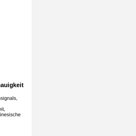
auigkeit
signals,
it,
hinesische