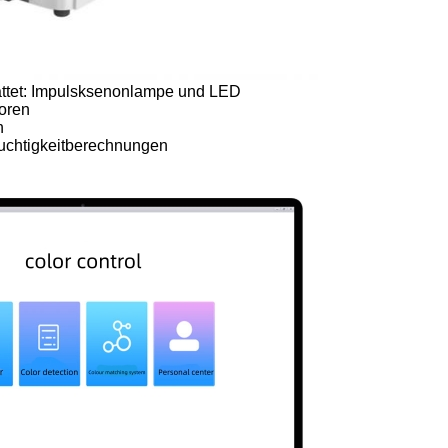
tattet: Impulsksenonlampe und LED
toren
n
euchtigkeitberechnungen