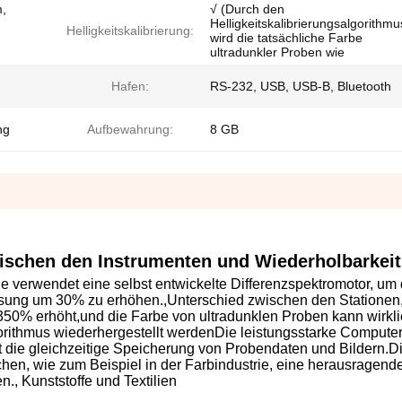
m,
√ (Durch den
Helligkeitskalibrierungsalgorithmu
Helligkeitskalibrierung:
wird die tatsächliche Farbe
ultradunkler Proben wie
Hafen:
RS-232, USB, USB-B, Bluetooth
ng
Aufbewahrung:
8 GB
schen den Instrumenten und Wiederholbarkeit
verwendet eine selbst entwickelte Differenzspektromotor, um 
ösung um 30% zu erhöhen.,Unterschied zwischen den Stationen
 350% erhöht,und die Farbe von ultradunklen Proben kann wirkl
lgorithmus wiederhergestellt werdenDie leistungsstarke Computer
 die gleichzeitige Speicherung von Probendaten und Bildern.D
n, wie zum Beispiel in der Farbindustrie, eine herausragende
., Kunststoffe und Textilien