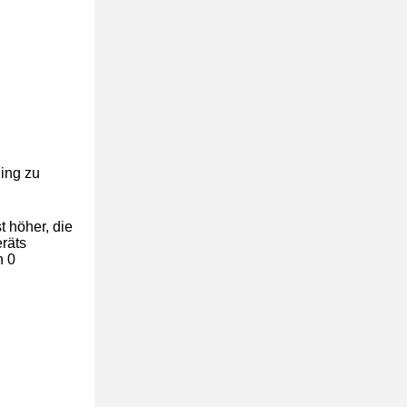
hing zu
 höher, die
räts
n 0