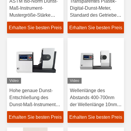
ASTM Iso-Norm Dunst-
Transparentes Plastik-
Maß-Instrument-
Digital-Dunst-Meter,
Mustergröße-Stärke
Standard des Getriebe-
≤150mm
Dunst-Maß-ASTM
Erhalten Sie besten Preis
Erhalten Sie besten Preis
D1044
Video
Video
Hohe genaue Dunst-
Wellenlänge des
Entschließung des
Abstands 400-700nm
Dunst-Maß-Instrument-
der Wellenlänge 10nm
0,01 für halb
Haze Measurement
Erhalten Sie besten Preis
Erhalten Sie besten Preis
transparentes Material
Instrument/Beförderung
Haze Meter