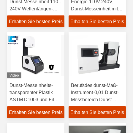
Dunst-Messeinheit 110 -
Energie-110V-240V,
240V Wellenlängen-
Dunst-Messeinheit mit
Abstand der Energie-
freier PC Software
Erhalten Sie besten Preis
Erhalten Sie besten Preis
10nm
Video
Dunst-Messeinheits-
Berufsdes dunst-Maß-
transparenter Plastik
Instrument-0,01 Dunst-
ASTM D1003 und Film-
Messbereich Dunst-
Dunst-Test Hazemeter
Entschließung USB-
Erhalten Sie besten Preis
Erhalten Sie besten Preis
Schnittstellen-0-100%