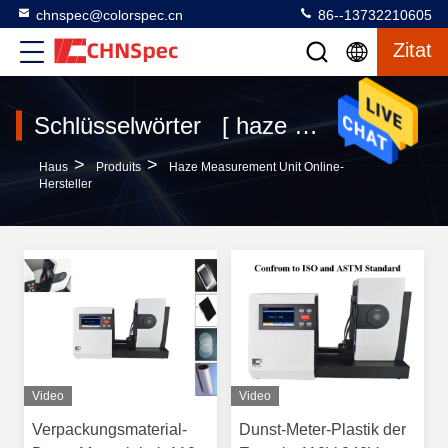
chnspec@colorspec.cn
86--13732210605
Zitat
Schlüsselwörter [ haze measurement unit ] Passen 69 produits
>
>
Haus
Produits
Haze Measurement Unit Online-
Hersteller
Video
Video
Verpackungsmaterial-
Dunst-Meter-Plastik der