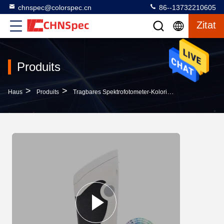
chnspec@colorspec.cn
86--13732210605
Zitat
Produits
>
>
>
Haus
Produits
Tragbares Spektrofotometer-Kolorimeter
Tragbares