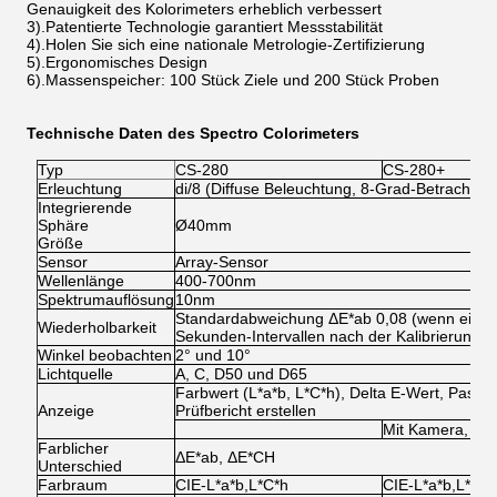
Genauigkeit des Kolorimeters erheblich verbessert
3).Patentierte Technologie garantiert Messstabilität
4).Holen Sie sich eine nationale Metrologie-Zertifizierung
5).Ergonomisches Design
6).Massenspeicher: 100 Stück Ziele und 200 Stück Proben
Technische Daten des Spectro Colorimeters
Typ
CS-280
CS-280+
Erleuchtung
di/8 (Diffuse Beleuchtung, 8-Grad-Betrachtun
Integrierende
Sphäre
Ø40mm
Größe
Sensor
Array-Sensor
Wellenlänge
400-700nm
Spektrumauflösung
10nm
Standardabweichung ΔE*ab 0,08 (wenn eine We
Wiederholbarkeit
Sekunden-Intervallen nach der Kalibrierung 
Winkel beobachten
2° und 10°
Lichtquelle
A, C, D50 und D65
Farbwert (L*a*b, L*C*h), Delta E-Wert, Pass/F
Anzeige
Prüfbericht erstellen
Mit Kamera, um
Farblicher
ΔE*ab, ΔE*CH
Unterschied
Farbraum
CIE-L*a*b,L*C*h
CIE-L*a*b,L*C*