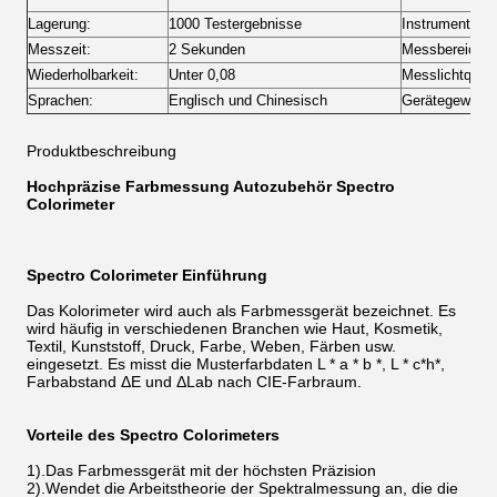
Lagerung:
1000 Testergebnisse
Instrumenteng
Messzeit:
2 Sekunden
Messbereich:
Wiederholbarkeit:
Unter 0,08
Messlichtquell
Sprachen:
Englisch und Chinesisch
Gerätegewicht
Produktbeschreibung
Hochpräzise Farbmessung Autozubehör Spectro
Colorimeter
Spectro Colorimeter Einführung
Das Kolorimeter wird auch als Farbmessgerät bezeichnet. Es
wird häufig in verschiedenen Branchen wie Haut, Kosmetik,
Textil, Kunststoff, Druck, Farbe, Weben, Färben usw.
eingesetzt. Es misst die Musterfarbdaten L * a * b *, L * c*h*,
Farbabstand ΔE und ΔLab nach CIE-Farbraum.
Vorteile des Spectro Colorimeters
1).Das Farbmessgerät mit der höchsten Präzision
2).Wendet die Arbeitstheorie der Spektralmessung an, die die