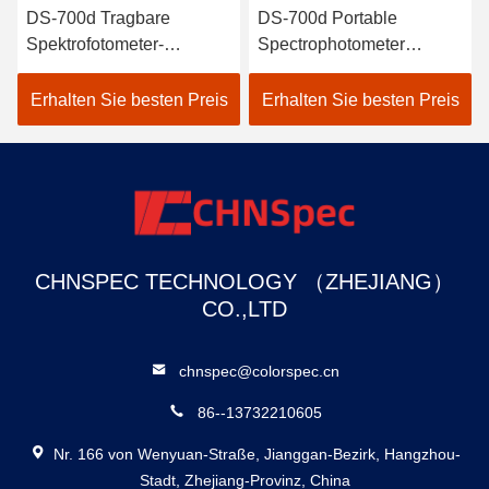
DS-700d Tragbare
DS-700d Portable
Spektrofotometer-
Spectrophotometer
Kolorimeter-intelligente
Colorimeter 30+
Selbstkalibrierungs-hohes
Messparameter und 37
Erhalten Sie besten Preis
Erhalten Sie besten Preis
Reflexionsvermögen
Auswertungslichtquellen
CHNSPEC TECHNOLOGY （ZHEJIANG）
CO.,LTD
chnspec@colorspec.cn
86--13732210605
Nr. 166 von Wenyuan-Straße, Jianggan-Bezirk, Hangzhou-
Stadt, Zhejiang-Provinz, China