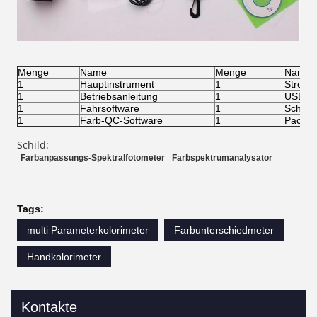
Menge
Name
Menge
Name
1
Hauptinstrument
1
Stroml
1
Betriebsanleitung
1
USB-Ka
1
Fahrsoftware
1
Schwar
1
Farb-QC-Software
1
Packlis
Schild:
Farbanpassungs-Spektralfotometer
Farbspektrumanalysator
Tags:
multi Parameterkolorimeter
Farbunterschiedmeter
Handkolorimeter
Kontakte