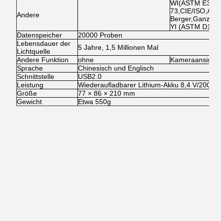
WI(ASTM E313-
73,CIE/ISO,AAT
Andere
Berger,Ganz,St
YI (ASTM D192
Datenspeicher
20000 Proben
Lebensdauer der
5 Jahre, 1,5 Millionen Mal
Lichtquelle
Andere Funktion
ohne
Kameraansicht, 
Sprache
Chinesisch und Englisch
Schnittstelle
USB2.0
Leistung
Wiederaufladbarer Lithium-Akku 8,4 V/2000 m
Größe
77 × 86 × 210 mm
Gewicht
Etwa 550g