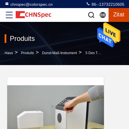
chnspec@colorspec.cn
86--13732210605
Zitat
Produits
>
>
>
Haus
Produits
Dunst-Maß-Instrument
5 Des TH 100 0/d 21mm Doppelzoll Beförderung Haze Meter Methoden Für Dunstfarbtext