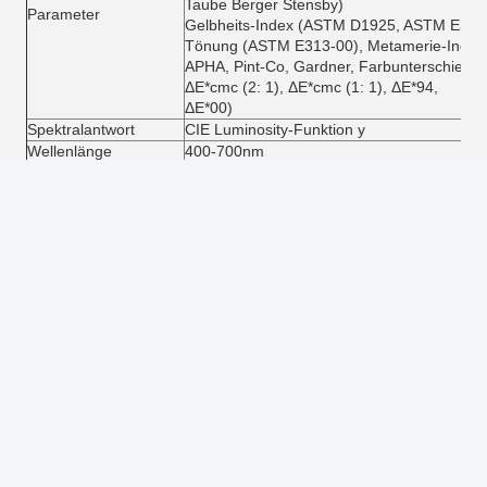
Taube Berger Stensby)
Parameter
Gelbheits-Index (ASTM D1925, ASTM E313
Tönung (ASTM E313-00), Metamerie-Index
APHA, Pint-Co, Gardner, Farbunterschied (
ΔE*cmc (2: 1), ΔE*cmc (1: 1), ΔE*94,
ΔE*00)
Spektralantwort
CIE Luminosity-Funktion y
Wellenlänge
400-700nm
Wellenlängen-Abstand
10nm
Geometrie
0/d
Hafen des Maß-
16.5mm/21mm
Bereichs-/Probe
Messbereich
0-100%
Haze Resolution
0,01
Haze Repeatability
≤0.1
Mustergröße
Stärke ≤150mm
Anzeige
5 Zoll TFT LCD-Schirm
Betriebstemperatur
10-40 ℃
Größe (LxWxH)
598mm x 247mm x 366mm
Mitgeliefertes Zubehör
PC-Software (Farbe-QC)