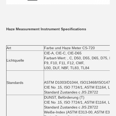
Haze Measurement Instrument Specifications
Art
Farbe und Haze Meter CS-720
CIE-A, CIE-C, CIE-D65
Farbart-Wert: , C, D50, D55, D65, D75, F1, F
Lichtquelle
F9, F10, F11, F12, CMF,
U30, DLF, NBF, TL83, TL84
ASTM D1003/D1044, ISO13468/ISO14782
Standards
CIE No .15, ISO 7724/1, ASTM E1164, LÄRM
Standard Zustandes c JIS Z8722
DUNST, Beförderung (T)
CIE No .15, ISO 7724/1, ASTM E1164, LÄRM
Standard Zustandes c JIS Z8722
Weiße-Index (ASTM E313-00, ASTM E313-73