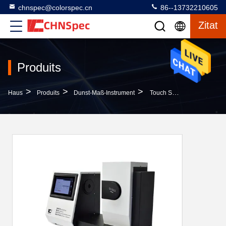
chnspec@colorspec.cn
86--13732210605
Zitat
Produits
>
>
>
Haus
Produits
Dunst-Maß-Instrument
Touch Screen Plastikglastransparenz-Meter Für Klarheits-Dunst Und Getriebe-Test CS-720