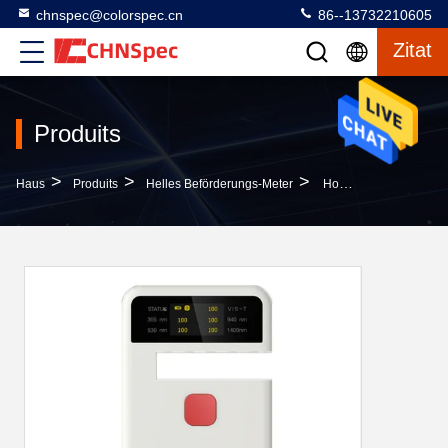
chnspec@colorspec.cn
86--13732210605
Zitat
Produits
>
>
>
Haus
Produits
Helles Beförderungs-Meter
Hohe Wiederholbarkeits-Tragbares Getriebe-Meter Für Durchgehendes Transparentes Material