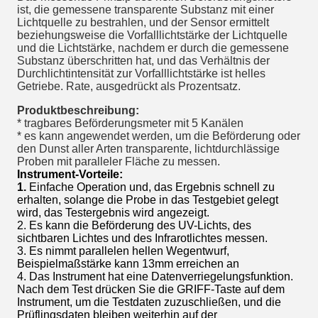
ist, die gemessene transparente Substanz mit einer
Lichtquelle zu bestrahlen, und der Sensor ermittelt
beziehungsweise die Vorfalllichtstärke der Lichtquelle
und die Lichtstärke, nachdem er durch die gemessene
Substanz überschritten hat, und das Verhältnis der
Durchlichtintensität zur Vorfalllichtstärke ist helles
Getriebe. Rate, ausgedrückt als Prozentsatz.
Produktbeschreibung:
* tragbares Beförderungsmeter mit 5 Kanälen
* es kann angewendet werden, um die Beförderung oder
den Dunst aller Arten transparente, lichtdurchlässige
Proben mit paralleler Fläche zu messen.
Instrument-Vorteile:
1.
Einfache Operation und, das Ergebnis schnell zu
erhalten, solange die Probe in das Testgebiet gelegt
wird, das Testergebnis wird angezeigt.
2. Es kann die Beförderung des UV-Lichts, des
sichtbaren Lichtes und des Infrarotlichtes messen.
3. Es nimmt parallelen hellen Wegentwurf,
Beispielmaßstärke kann 13mm erreichen an
4. Das Instrument hat eine Datenverriegelungsfunktion.
Nach dem Test drücken Sie die GRIFF-Taste auf dem
Instrument, um die Testdaten zuzuschließen, und die
Prüflingsdaten bleiben weiterhin auf der