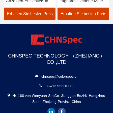
Anzeigen-Entschließung
tragbares Getriebe-Meter
tragbares der Getriebe-
für durchgehendes
Meter-hohe
transparentes Material
Erhalten Sie besten Preis
Erhalten Sie besten Preis
Wiederholbarkeits-±2%
CHNSPEC TECHNOLOGY （ZHEJIANG）
CO.,LTD
chnspec@colorspec.cn
86--13732210605
Nr. 166 von Wenyuan-Straße, Jianggan-Bezirk, Hangzhou-
Stadt, Zhejiang-Provinz, China