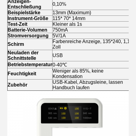
Anzeigen-
0,10%
Entschließung
Beispielstärke
13mm (Maximum)
Instrument-Größe
115* 70* 14mm
Test-Zeit
Kleiner als 1s
Batterie-Volumen
750mA
Stromversorgung
5V/1A
Farbenreiche Anzeige, 135*240, 1,14
Schirm
Zoll
Neuladen der
USB
Schnittstelle
Betriebstemperatur
0-40℃
Weniger als 85%, keine
Feuchtigkeit
Kondensation
USB-Kabel, Abzugsleine, lassen
Zubehör
Handbuch laufen