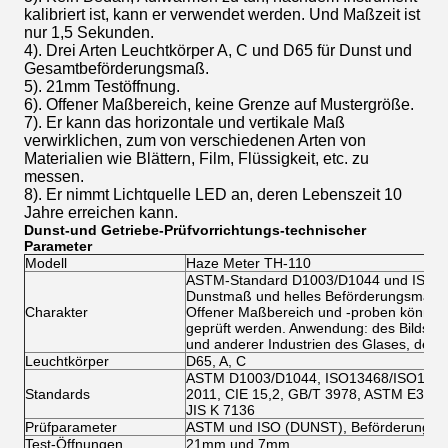
kalibriert ist, kann er verwendet werden. Und Maßzeit ist
nur 1,5 Sekunden.
4). Drei Arten Leuchtkörper A, C und D65 für Dunst und
Gesamtbeförderungsmaß.
5). 21mm Testöffnung.
6). Offener Maßbereich, keine Grenze auf Mustergröße.
7). Er kann das horizontale und vertikale Maß
verwirklichen, zum von verschiedenen Arten von
Materialien wie Blättern, Film, Flüssigkeit, etc. zu
messen.
8). Er nimmt Lichtquelle LED an, deren Lebenszeit 10
Jahre erreichen kann.
Dunst-und Getriebe-Prüfvorrichtungs-technischer
Parameter
Modell
Haze Meter TH-110
ASTM-Standard D1003/D1044 und ISO13
Dunstmaß und helles Beförderungsmaß.
Charakter
Offener Maßbereich und -proben können v
geprüft werden. Anwendung: des Bildsch
und anderer Industrien des Glases, des P
Leuchtkörper
D65, A, C
ASTM D1003/D1044, ISO13468/ISO14782
Standards
2011, CIE 15,2, GB/T 3978, ASTM E308, 
JIS K 7136
Prüfparameter
ASTM und ISO (DUNST), Beförderung (T
Test-Öffnungen
21mm und 7mm