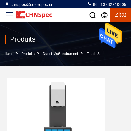
chnspec@colorspec.cn
86--13732210605
Zitat
Produits
>
>
>
Haus
Produits
Dunst-Maß-Instrument
Touch Screen Gerät, Zum Der Transparenz In Plastik-Haze And Transmission Tester TH-110 Zu Messen