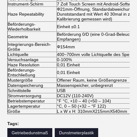
Instrument-Schirm
7 Zoll Touch Screen mit Android-Software
Φ21mm-Öffnung, Standardabweichung: in
Haze Repeatability
Dunststandard mit Wert 40 30mal in zwe
Kalibrierung gemessen wird)
Beförderungs-
Einheit ≤0.1
Wiederholbarkeit
Beförderung 0/D (eine 0-Grad-Beleuchtun
Geometrie
Empfangen)
Integrierungs-Bereich-
Φ154mm
Größe
Lichtquelle
400~700nm volle Lichtquelle des Spekt
Versuchsanlage
0-100%
Haze Resolution
0,01 Einheit
Beförderungs-
0,01 Einheit
Entschließung
Mustergröße
Offener Raum, keine Größengrenze
Datenspeicherung
Massenspeicher, unbegrenzt
Schnittstelle
USB
Stromversorgung
DC12V (110-240V)
Betriebstemperatur
°F °C, +10 – 40 (+50 – 104)
Lagertemperatur
°C, 0 – 50 (+32 – °F 122)
Größe
L x W x H: 310mmX215mmX540mm
Tags:
Getriebedunstmaß
Dunstmeterplastik