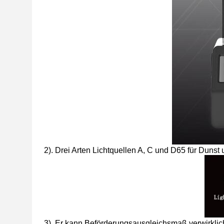
2). Drei Arten Lichtquellen A, C und D65 für Dun
3). Er kann Beförderungsausgleichsmaß verwirklic