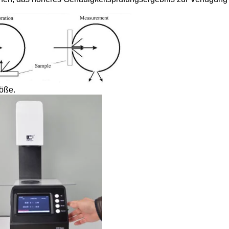
röße.