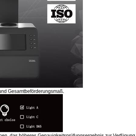
st und Gesamtbeförderungsmaß.
hen, das höheres Genauigkeitsprüfungsergebnis zur Verfügung 