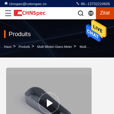
chnspec@colorspec.cn
86--13732210605
Zitat
Produits
>
>
>
Haus
Produits
Multi Winkel-Glanz-Meter
Multi-Glanzmessgerät 0-2000GU Testbereich Dimension Große Batteriekapazität Genauigkeit