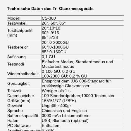
Technische Daten des Tri-Glanzmessgeräts
Modell
CS-380
Testwinkel
20°, 60°, 85°
20°:10*10
Testlichtpunkt
60°: 9*15
(mm)
85°:5*38
20°:0-2000GU
Testbereich
60°:0-1000GU
85°:0-160GU
Auflösung
0,1 GU
Einfacher Modus, Standardmodus und
Testmodi
Mustertestmodus
0-100 GU: 0,2 GU
Wiederholbarkeit
100-2000 GU: 0,2 % GU
Entspricht dem JJG 696-Standard für
Genauigkeit
erstklassige Glanzmesser
Testzeit
Weniger als 1 s
Datenspeicher
100 Standardproben;10000 Testmuster
Größe (mm)
165*51*77 (L*B*H)
Gewicht
Ungefähr 400gr
Sprache
Chinesisch und Englisch
Batteriekapazität
3000 mAh Lithiumbatterie
Hafen
USB, Bluetooth (optional)
PC-Software
Enthalten
Arbeitstemperatur