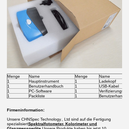
Menge
Name
Menge
Name
1
Hauptinstrument
1
Ladekopf
1
Benutzerhandbuch
1
USB-Kabel
1
PC-Software
1
Verifizierungszer
1
Packliste
1
Benutzerhandb
Firmeninformation:
Unsere CHNSpec Technology., Ltd sind auf die Fertigung
spezialisiert
Spektralfotometer, Kolorimeter und
Glanzmessgeräte.
Unsere Produkte haben bis jetzt 10