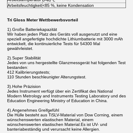
0-40℃
Arbeitsfeuchtigkeit
<85 %, keine Kondensation
Tri Gloss Meter Wettbewerbsvorteil
1).Große Batteriekapazität
Wir haben jeden Platz des Geräts voll ausgenutzt und eine
speziell angefertigte hochdichte Lithiumbatterie mit 3000 mAh
entwickelt, die kontinuierliche Tests für 54300 Mal
gewährleistet.
2).Super Stabilität
Jedes von uns hergestellte Glanzmessgerät hat folgenden Test
bestanden:
412 Kalibrierungstests;
110 Stunden beschleunigter Alterungstest.
3).Hohe Präzision
Jedes Instrument verfügt über ein Zertifikat des National
Modern Metrology and Instruments Testing Laboratory und des
Education Engineering Ministry of Education in China.
4).Angenehmes Greifgefühl
Die Hülle besteht aus TiSLV-Material von Dow Corning, einem
wünschenswerten elastischen Material, einem
wünschenswerten elastischen Material.Es ist UV- und
banteriabeständig und verursacht keine Allergien.