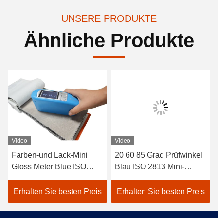
UNSERE PRODUKTE
Ähnliche Produkte
Video
Video
Farben-und Lack-Mini
20 60 85 Grad Prüfwinkel
Gloss Meter Blue ISO
Blau ISO 2813 Mini-
2813 20° 60° 85°
Glanzmessgerät Farben
Standard des Test-Winkel-
und Lacke CS-380
Erhalten Sie besten Preis
Erhalten Sie besten Preis
JJG 696