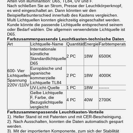
Arten von illuminantion: D65, TL84, UV und F.
Nach schließen Sie an Strom, Presse der Leuchtkörperknopf,
es wird eingeschaltet an. Dann könnten wir den
Beispielfarbunterschied innerhalb des Kastens vergleichen.
Multi Lichtquellen konnten gleichzeitig eingeschaltet werden.
Kunde könnte die passende Lichtquelle entsprechend seinem
oder Bedarf wählen. Die allgemein verwendetste Lichtquelle ist
D65.
Farbzusammenpassende Leuchtkasten-technische Daten
Art
Lichtquelle-Name
Quantität
Energie
Farbtemperatur
Internationale
künstliche
2 PC
18W
6500K
Standardlichtquelle
D65
Europäische und
600- Vier
japanische
Lichtquellen
2 PC
18W
4000K
kommerzielle
Spannung
Lichtquelle TL84
220V /110V
UV-Licht-Quelle
1 PC
18W
-------
Gelbe Lichtquelle
F, Farbe, die
4 PC
40W
2700K
Bezugslichtquelle
vergleicht
Farbzusammenpassende Leuchtkasten-
Vorteile
1). Heller Stand ist mit Patenten und mit CER-Bescheinigung.
2). Nach Ausschalten, konnten die Daten automatisch gespart
werden.
3). Mit der importierten Komponente, zum sich der Stabilität