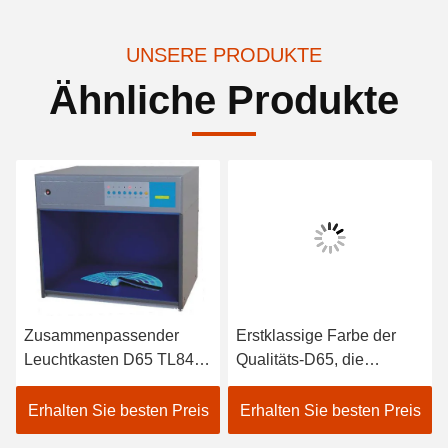
UNSERE PRODUKTE
Ähnliche Produkte
Zusammenpassender
Erstklassige Farbe der
Leuchtkasten D65 TL84
Qualitäts-D65, die
UVf Farbpasst sich an
Leuchtkasten,
internationalen Standard
Farbzusammenpassendes
Erhalten Sie besten Preis
Erhalten Sie besten Preis
an
Kabinett 18 - Energie 40W