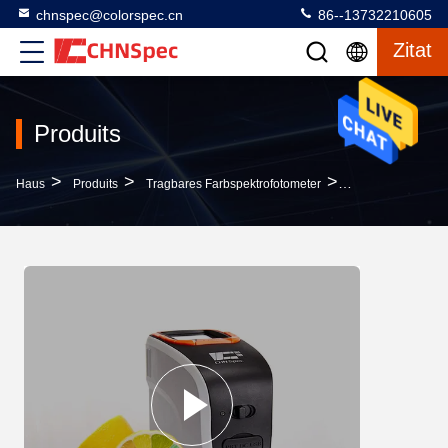
chnspec@colorspec.cn
86--13732210605
Zitat
Produits
>
>
>
Haus
Produits
Tragbares Farbspektrofotometer
Xenonlampe-Tragb