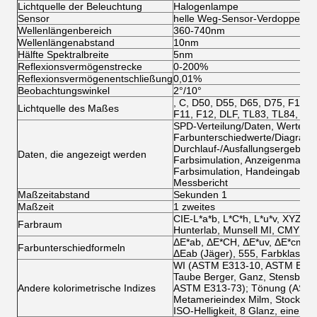
Lichtquelle der Beleuchtung
Halogenlampe
Sensor
helle Weg-Sensor-Verdoppelung
Wellenlängenbereich
360-740nm
Wellenlängenabstand
10nm
Hälfte Spektralbreite
5nm
Reflexionsvermögenstrecke
0-200%
Reflexionsvermögenentschließung
0,01%
Beobachtungswinkel
2°/10°
, C, D50, D55, D65, D75, F1, F2
Lichtquelle des Maßes
F11, F12, DLF, TL83, TL84, NB
SPD-Verteilung/Daten, Werte de
Farbunterschiedwerte/Diagram
Durchlauf-/Ausfallungsergebnis
Daten, die angezeigt werden
Farbsimulation, Anzeigenmaßbe
Farbsimulation, Handeingabest
Messbericht
Maßzeitabstand
Sekunden 1
Maßzeit
1 zweites
CIE-L*a*b, L*C*h, L*u*v, XYZ, 
Farbraum
Hunterlab, Munsell MI, CMYK,
ΔE*ab, ΔE*CH, ΔE*uv, ΔE*cmc (2
Farbunterschiedformeln
ΔEab (Jäger), 555, Farbklassifik
WI (ASTM E313-10, ASTM E313-
Taube Berger, Ganz, Stensby)
Andere kolorimetrische Indizes
ASTM E313-73); Tönung (ASTM
Metamerieindex Milm, StockFarb
ISO-Helligkeit, 8 Glanz, eine Dic