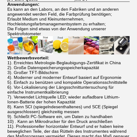
Anwendungen:
Es kann an den Labors, an den Fabriken und an anderen
angewendet werden Feld, die Farbprüfung benötigen;
Erlaubt Medium und Kleinunternehmen,
Hochleistungsfarbmanagementsystem zu erhalten;
Die Folgen sind etwas von der Anwendung unserer
Spektrofotometer
Wettbewerbsvorteil:
1). Erreichtes Metrologie-Beglaubigungs-Zertifikat in China
2). Große Datenspeicherungsspeicherkapazität
3). Großer TFT-Bildschirm
4). Moderner und moderner Entwurf basiert auf Ergonomie
5). Einfach zu benützen und kompakte Operationsschnittstelle
6). Vor-Lokalisierung der Längsschnittuntersuchung für
einfache Instrumentkalibrierung
7). Verwendet Lichtquelle LED; wieder aufladbare Lithium-
Ionen-Batterie der hohen Kapazität
8). Kann SCI (spiegelndesenthaltenes) und SCE (Spiegel
ausgeschlossen) gleichzeitig messen
9). Schließt PC-Software ein, um Daten zu handhaben
10) . Kann an Mikrodrucker für den Druck anschließen
11). Professioneller horizontaler Entwurf und er haben keine
beweglichen Teile, der das Rütteln des Instrumentes während
des Maßprozesses vermeidet. Dieses macht das Maß genauer