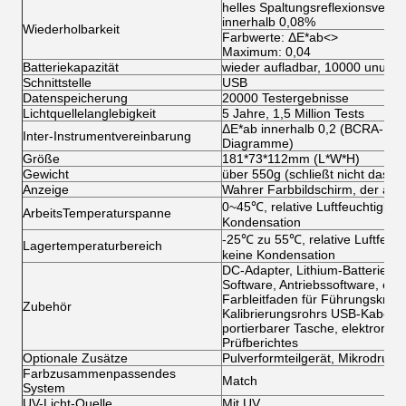
helles Spaltungsreflexionsver
innerhalb 0,08%
Wiederholbarkeit
Farbwerte: ΔE*ab
<>
Maximum: 0,04
Batteriekapazität
wieder aufladbar, 10000 ununt
Schnittstelle
USB
Datenspeicherung
20000 Testergebnisse
Lichtquellelanglebigkeit
5 Jahre, 1,5 Million Tests
ΔE*ab innerhalb 0,2 (BCRA-Farb
Inter-Instrumentvereinbarung
Diagramme)
Größe
181*73*112mm (L*W*H)
Gewicht
über 550g (schließt nicht das Ge
Anzeige
Wahrer Farbbildschirm, der alle
0~45℃, relative Luftfeuchtigkei
ArbeitsTemperaturspanne
Kondensation
-25℃ zu 55℃, relative Luftfeuch
Lagertemperaturbereich
keine Kondensation
DC-Adapter, Lithium-Batterie,
Software, Antriebssoftware, el
Farbleitfaden für Führungskräf
Zubehör
Kalibrierungsrohrs USB-Kabels,
portierbarer Tasche, elektron
Prüfberichtes
Optionale Zusätze
Pulverformteilgerät, Mikrodruck
Farbzusammenpassendes
Match
System
UV-Licht-Quelle
Mit UV