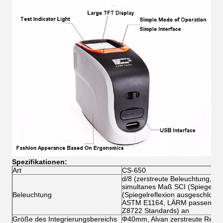
Spezifikationen:
Art
CS-650
d/8 (zerstreute Beleuchtung, 8
simultanes Maß SCI (Spiegelref
Beleuchtung
(Spiegelreflexion ausgeschlosse
ASTM E1164, LÄRM passen sich 
Z8722 Standards) an
Größe des Integrierungsbereichs
Φ40mm, Alvan zerstreute Refle