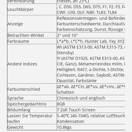
Vereinbarung
Fliesen, an 23℃)
, C, D50, D55, D65, D75, F1, F2, F3, F4, F5
Leuchtkörper
CWF, U30, DLF, NBF, TL83, TL84
Reflexionsvermögen- und Beförderun
Anzeige
Farbunterschiedwerte, Durchlauf/Ausf
Farbeinschätzung, Dunst, flüssige Fa
Betrachten-Winkel
2° und 10°
Farbraume
L*a*b, L*C*h, Hunter Lab, Yxy, XYZ
WI (ASTM E313-00, ASTM E313-73, CIE/
Stensby)
YI (ASTM D1925, ASTM E313-00, ASTM 
Andere Indizes
CIE, Ganz), Metamerieindex milm, Fleck
Helligkeit, R457, a-Dichte, t-Dichte, e
Co/Hazen, Gardner, Saybolt, ASTM-Fa
Opazität, Farbstärke
ΔE*ab, ΔE*CH, ΔE*uv, ΔE*cmc, ΔE*94, Δ
Farbunterschied
Schatten
Sprache
Chinesisch und englisch
Speichergedächtnis
8GB
Bildumfang
7 Zoll Touch Screen
Lassen Sie Temperatur
5-40℃ (40-104F), relative Luftfeuchtig
laufen
Kondensation
Gewicht
10.8kgs