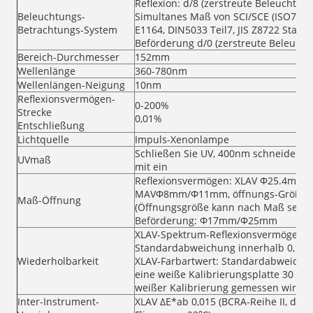
Reflexion: d/8 (zerstreute Beleuchtun
Beleuchtungs-
Simultanes Maß von SCI/SCE (ISO7724/
Betrachtungs-System
E1164, DIN5033 Teil7, JIS Z8722 Stand
Beförderung d/0 (zerstreute Beleucht
Bereich-Durchmesser
152mm
Wellenlänge
360-780nm
Wellenlängen-Neigung
10nm
Reflexionsvermögen-
0-200%
Strecke
0,01%
Entschließung
Lichtquelle
Impuls-Xenonlampe
Schließen Sie UV, 400nm schneiden, 
UVmaß
mit ein
Reflexionsvermögen: XLAV Φ25.4m
MAVΦ8mm/Φ11mm, öffnungs-Größe
Maß-Öffnung
(Öffnungsgröße kann nach Maß sein),
Beförderung: Φ17mm/Φ25mm
XLAV-Spektrum-Reflexionsvermögen/B
Standardabweichung innerhalb 0,1%
Wiederholbarkeit
XLAV-Farbartwert: Standardabweichu
eine weiße Kalibrierungsplatte 30 x 
weißer Kalibrierung gemessen wird
Inter-Instrument-
XLAV ΔE*ab 0,015 (BCRA-Reihe II, dur