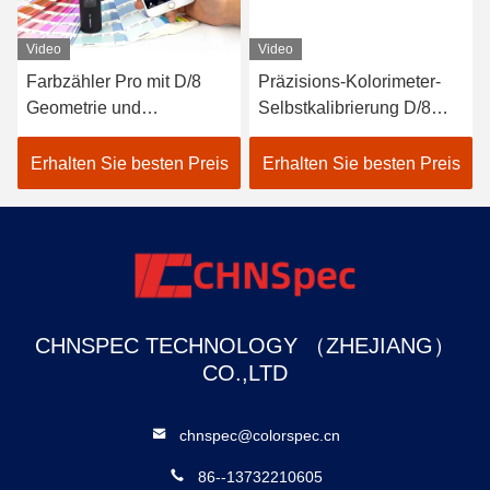
Video
Video
Farbzähler Pro mit D/8
Präzisions-Kolorimeter-
eter
Geometrie und
Selbstkalibrierung D/8
Spektralsensor für
SCI LED Delta-E Farben-
genauere Messungen
Farbanalysator
Erhalten Sie besten Preis
Erhalten Sie besten Preis
CHNSPEC TECHNOLOGY （ZHEJIANG）
CO.,LTD
chnspec@colorspec.cn
86--13732210605