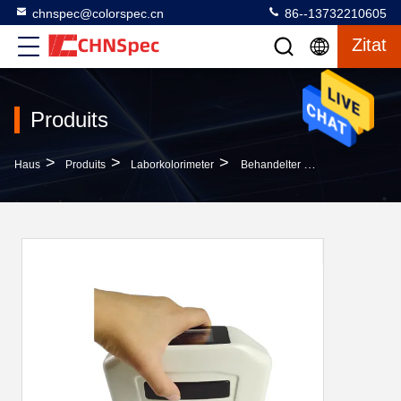
chnspec@colorspec.cn
86--13732210605
Zitat
Produits
>
>
>
Haus
Produits
Laborkolorimeter
Behandelter Mehrfacher Winkel 15 Spektrofotometer 45 110 Für Körnigkeits-Einschätzungen