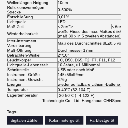
Wellenlängen-Neigung
10nm
Reflexionsvermögen-
0-500%
Strecke
Entschließung
0,01%
Lichtquelle
LED
Maß-Zeit
< 2s="">
< 6s="">
weiße Fliese des max. Maßes dE≤0.05,
Wiederholbarkeit
(maß 30 x in 5 zweiten Abständen)
Inter-Instrument
Maß des Durchschnittes dE≤0.5 von Fl
Vereinbarung
Maß-Öffnung
Durchmesser 17mm
Betrachten-Winkel
2°/10°
Leuchtkörper
, C, D50, D65, F2, F7, F11, F12
Lichtquelle-Lebenszeit
10 Jahre, ≥1 Millionmal
Schnittstelle
USB oder nach Maß
Instrument-Größe
145x58x99mm
Instrument-Gewicht
476g
Energie
wieder aufladbare Lithium-Batterie 3
Temperatur
0-40℃ (32-104 F)
Lagertemperatur
-20-50℃ (- 4-122 F)
Technologie Co., Ltd. Hangzhous CHNSpec
Tags:
digitalen Zähler
Kolorimetergerät
Farbtestgerät