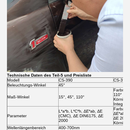
Technische Daten des Teil-5 und Preisliste
Modell
CS-390
CS-392
Beleuchtungs-Winkel
45°
Farbmess
110°
Maß-Winkel
15°, 45°, 110°
Körnigke
Integrier
Farbart-
L*a*b, L*C*h, ΔE*ab, ΔE
ΔE*ab, 
Parameter
(CMC), ΔE DIN6175, ΔE
ΔE 2000
2000
Körnigke
Wellenlängenbereich
400-700nm