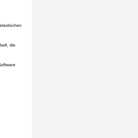
elastischen
elt, die
Software