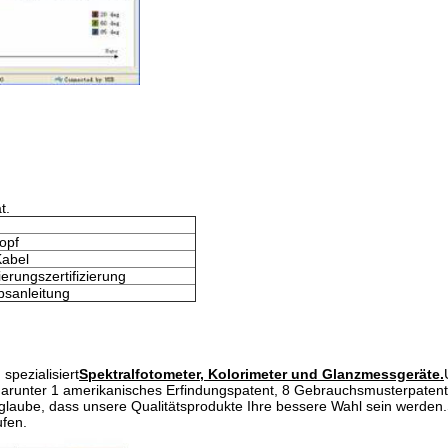
t.
opf
abel
zierungszertifizierung
bsanleitung
spezialisiert
Spektralfotometer, Kolorimeter und Glanzmessgeräte.
 darunter 1 amerikanisches Erfindungspatent, 8 Gebrauchsmusterpatent
laube, dass unsere Qualitätsprodukte Ihre bessere Wahl sein werden.
ufen.