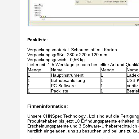
Packliste:
Verpackungsmaterial: Schaumstoff mit Karton
Verpackungsgröße: 230 x 220 x 120 mm
Verpackungsgewicht: 0,56 kg
Lieferzeit: 1-5 Werktage je nach bestellter Art und Qualitä
Menge
Name
Menge
Name
1
Hauptinstrument
1
Ladek
1
Betriebsanleitung
1
USB-K
1
PC-Software
1
Verifi
1
Packliste
1
Betrie
Firmeninformation:
Unsere CHNSpec Technology., Ltd sind auf die Fertigung 
Produkte
haben bis jetzt 10 Erfindungspatente erhalten,
Erscheinungspatente und 3 Software-Urheberrechte.Ich g
herzlich eingeladen, uns zu besuchen und bei uns zu ka