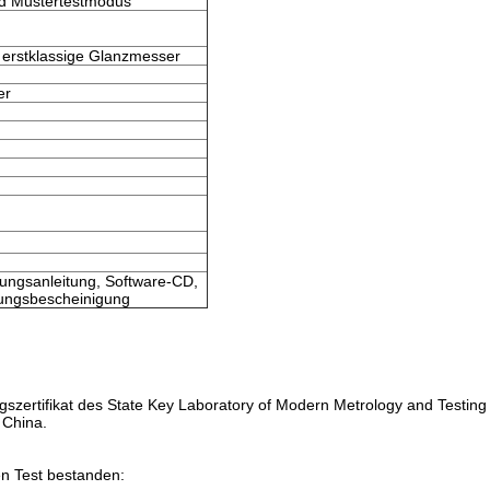
d Mustertestmodus
 erstklassige Glanzmesser
er
ungsanleitung, Software-CD,
erungsbescheinigung
gszertifikat des State Key Laboratory of Modern Metrology and Testing
 China.
en Test bestanden: