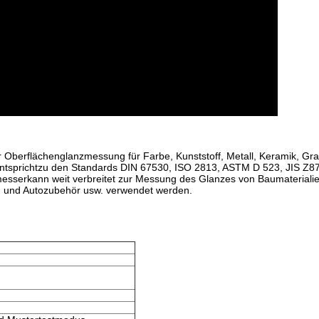
Oberflächenglanzmessung für Farbe, Kunststoff, Metall, Keramik, Gran
tspricht
zu den Standards DIN 67530, ISO 2813, ASTM D 523, JIS Z8
messer
kann weit verbreitet zur Messung des Glanzes von Baumaterialie
n und Autozubehör usw. verwendet werden.