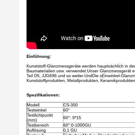
Einführung:
Kunststoff-Glanzmessgeräte werden hauptsächlich in der 
Baumaterialien usw. verwendet.Unser Glanzmessgerät en
Teil D5, JJG696 und so weiter.Und
Die s
Einwinkel-Glanz
Kunststoffprodukten, Metallprodukten, Keramikprodukte
Spezifikationen:
Modell
CS-300
Testwinkel
60°
Testlichtpunkt
60°: 9*15
(mm)
Testbereich
60°:0-1000GU
Auflösung
0,1 GU