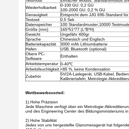
Testmodi
Einfacher Modus, Standardmodus un
0-100 GU: 0,2 GU
Wiederholbarkeit
100-2000 GU: 0,2 % GU
Genauigkeit
Entspricht dem JJG 696-Standard für
Testzeit
0,5 Sek
Datenspeicher
100 Standardmuster;10000 Testmust
Größe (mm)
165*51*77 (L*B*H)
Gewicht
Ungefähr 400gr
Sprache
Chinesisch und Englisch
Batteriekapazität
3000 mAh Lithiumbatterie
Hafen
USB, Bluetooth (optional)
Obere PC-
Enthalten
Software
Arbeitstemperatur
0-40℃
Arbeitsfeuchtigkeit
<85 %, keine Kondensation
5V/2A-Ladegerät, USB-Kabel, Bedien
Zubehör
Kalibriertafeln, Metrologie-Akkrediti
Wettbewerbsvorteil:
1).Hohe Präzision
Jede Maschine verfügt über ein Metrologie-Akkreditierun
und des Engineering Center des Bildungsministeriums in
2).Hohe Stabilität
Jedes von uns hergestellte Glanzmessgerät hat folgend