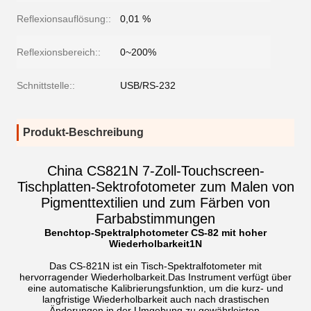
Reflexionsauflösung::
0,01 %
Reflexionsbereich::
0~200%
Schnittstelle::
USB/RS-232
Produkt-Beschreibung
China CS821N 7-Zoll-Touchscreen-
Tischplatten-Sektrofotometer zum Malen von
Pigmenttextilien und zum Färben von
Farbabstimmungen
Benchtop-Spektralphotometer CS-82 mit hoher
Wiederholbarkeit
1
N
Das CS-821N ist ein Tisch-Spektralfotometer mit
hervorragender Wiederholbarkeit.Das Instrument verfügt über
eine automatische Kalibrierungsfunktion, um die kurz- und
langfristige Wiederholbarkeit auch nach drastischen
Änderungen in der Umgebung zu gewährleisten.