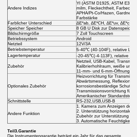
YI (ASTM D1925, ASTM E313-0
Andere Indizes
milm, Fleckechtheit, Farbechthe
APHA/Pt-Co/Hazen, Gardner, Sa
Farbstärke
Farblicher Unterschied
ΔE*ab, ΔE*CH, ΔE*uv, ΔE*cmc, 
Speicher Speicher
8 GB U Disk zur Datenspeiche
Bildschirmgröße
7 Zoll Touchscreen
Betriebssystem
Android
Netzteil
12V/3A
Betriebstemperatur
5-40℃ (40-104F), relative Luft
Lagertemperatur
-20-45℃(-4-113F), relative Luf
Netzteil, USB-Kabel, Transmiss
Zubehör
Kalibrierhohlraum, weiße und g
11-mm- und 6-mm-Öffnungen, R
Heizvorrichtung für Transmissi
Abwärtsmessung, Reflexionsvorr
Optionales Zubehör
korrosionsbeständige Schutzpla
Transmissionsvorrichtung für kl
Amerikanischer Standardsteck
Schnittstelle
RS-232,USB,USB-B
1. Kamera zum Anzeigen des M
2. Unterstützung horizontaler,
Andere Funktion
Zubehör zur Unterstützung der 
3. Automatische Feuchtigkeits
Teil
3
.
Garantie
Die Instrumentengarantie beträgt ein Jahr für das gesamte