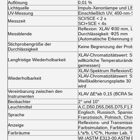
Auflösung
0,01 %
Lichtquelle
Impuls-Xenonlampe und LED
UV-Messung
Einschließlich UV, 400-nm-Schn
SCI/SCE < 2 s
Messzeit
SCI+SCE < 4s
Reflexion: XLAV Φ30 mm, LA
Messblende
Durchlässigkeit: Φ25 mm
(Automatische Erkennung der 
Stichprobengröße der
Keine Begrenzung der Probenb
Durchlässigkeit
XLAV-Chromatizitätswert: Sta
Langfristige Wiederholbarkeit
willkürliche Temperaturänderun
gemessen)
XLAV-Spektrum Reflexion/Durch
XLAV-Chromatizitätswert: Stan
Wiederholbarkeit
Weißkalibrierungsplatte 30 x 
wird
Vereinbarung zwischen den
XLAV ΔE*ab 0,15 (BCRA Series 
Instrumenten
Beobachter
2° und 10°
Leuchtmittel
A,C,D50,D55,D65,D75,F1,F2,F
Englisch, Russisch, Spanisch, 
Sprache
Französisch, Polnisch, Chinesisc
Reflexions- und Transmissionsk
Anzeige
Farbsimulation, Farbbeurteilun
Farbräume
L*a*b, L*C*h, Hunter Lab, Yxy,
WI (ASTM E313-00,ASTM E313-