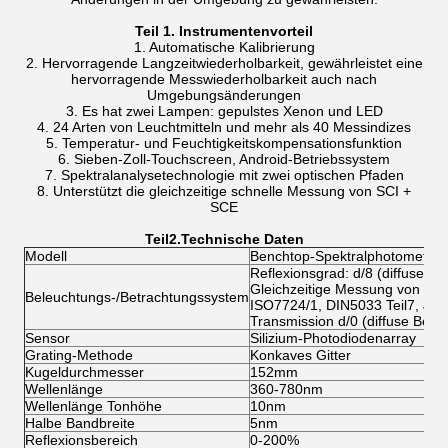
Teil 1. Instrumentenvorteil
1. Automatische Kalibrierung
2. Hervorragende Langzeitwiederholbarkeit, gewährleistet eine
hervorragende Messwiederholbarkeit auch nach
Umgebungsänderungen
3. Es hat zwei Lampen: gepulstes Xenon und LED
4. 24 Arten von Leuchtmitteln und mehr als 40 Messindizes
5. Temperatur- und Feuchtigkeitskompensationsfunktion
6. Sieben-Zoll-Touchscreen, Android-Betriebssystem
7. Spektralanalysetechnologie mit zwei optischen Pfaden
8. Unterstützt die gleichzeitige schnelle Messung von SCI +
SCE
Teil
2
.Technische Daten
Modell
Benchtop-Spektralphotometer 
Reflexionsgrad: d/8 (diffuse B
Gleichzeitige Messung von SCI
Beleuchtungs-/Betrachtungssystem
ISO7724/1, DIN5033 Teil7, J
Transmission d/0 (diffuse Bele
Sensor
Silizium-Photodiodenarray
Grating-Methode
Konkaves Gitter
Kugeldurchmesser
152mm
Wellenlänge
360-780nm
Wellenlänge Tonhöhe
10nm
Halbe Bandbreite
5nm
Reflexionsbereich
0-200%