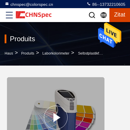
chnspec@colorspec.cn
86--13732210605
Zitat
Produits
>
>
>
Haus
Produits
Laborkolorimeter
Selbstplastikfarben-Tinten-Metallspektrum-Farbmeter-Prüfvorrichtungs-Spektrofotometer-Kolorimeter