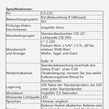
Spezifikationen:
Art
CS-210
8/d (Beleuchtung 8°/diffused)
Beleuchtungssystem
SCI
Prüfungs-Hafen-
Ungefähr 8mm
Durchmesser
Standardbeobachter CIE 10°;
Messbedingungen
Lichtquelle CIE D65
L*: 1-100
Farbart-Wert: L*a*b*, L*c*h, ΔE*ab,
Messbereich
relativer RGB-Wert
und Anzeige
Weiße: Jäger und Ganz
Gelb: YI
Standardabweichung innerhalb des
Deltas E*ab*, unter 0,08
Wiederholbarkeit
(Testbedingung: messen Sie das weiße
Kalibrierungsbrett 80mal für
Durchschnitt)
100 Sätze der Standardproben; bis 100
Lagerung
unter jeder Standardprobe
Messdauer
Ungefähr 0,5 Sekunden
Messende Lichtquelle
LED
Sprachen
Chinese, englisch
Batterys Hydrid alkalischer Batterie oder