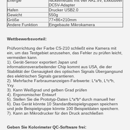
Energie
Nickelmetalls mit vier AA1.5V; Exklusiver
DC5V-Adapter
Hafen
Drucker USB2.0
Gewicht
550g
Größe
77×86×210mm
Andere Funktion
Eingebaute Mikrokamera
Wettbewerbsvorteil:
Prüfvorrichtung der Farbe CS-210 schließt eine Kamera mit
ein, um das Testgebiet anzusehen, das Fehler zu prüfen leicht,
vermeiden kann.
1). Gerät-Sensor exportiert Japan und
informationsverarbeitender Chip kommt aus USA, die der
Stabilität der Genauigkeit des optischen Signals Übergangsund
des elektrischen Signals garantieren.
2). Mehrfache Farbraumanzeigen-Farbwerte: L*a*b, L*c*h,
Yxy.
3). Kann Weißgrad und gelben Grad prüfen
4). Ergonomischer Entwurf
5). Stellen Sie die Prototyp-Daten L*a*b* durch manuell her
6). Das Gerät könnte 10 Standardbeispielgruppen speichern
und jede Beispielgruppe könnte 100 Beispieldaten speichern.
7). Kann an Mikrodrucker für den Druck anschließen
Geben Sie Kolorimeter QC-Software frei: