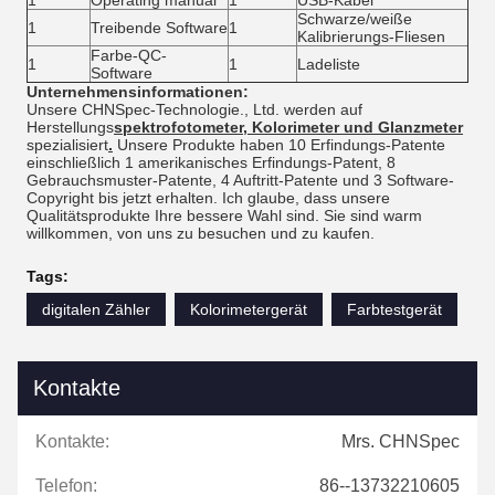
1
Operating manual
1
USB-Kabel
Schwarze/weiße
1
Treibende Software
1
Kalibrierungs-Fliesen
Farbe-QC-
1
1
Ladeliste
Software
Unternehmensinformationen:
Unsere CHNSpec-Technologie., Ltd. werden auf
Herstellungs
spektrofotometer, Kolorimeter und Glanzmeter
spezialisiert
.
Unsere Produkte haben 10 Erfindungs-Patente
einschließlich 1 amerikanisches Erfindungs-Patent, 8
Gebrauchsmuster-Patente, 4 Auftritt-Patente und 3 Software-
Copyright bis jetzt erhalten. Ich glaube, dass unsere
Qualitätsprodukte Ihre bessere Wahl sind. Sie sind warm
willkommen, von uns zu besuchen und zu kaufen.
Tags:
digitalen Zähler
Kolorimetergerät
Farbtestgerät
Kontakte
Kontakte:
Mrs. CHNSpec
Telefon:
86--13732210605