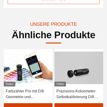
UNSERE PRODUKTE
Ähnliche Produkte
Video
Video
Farbzähler Pro mit D/8
Präzisions-Kolorimeter-
eter
Geometrie und
Selbstkalibrierung D/8
Spektralsensor für
SCI LED Delta-E Farben-