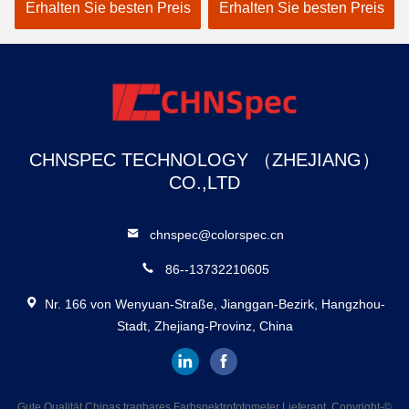
genauere Messungen
Farbanalysator
Erhalten Sie besten Preis
Erhalten Sie besten Preis
CHNSPEC TECHNOLOGY （ZHEJIANG）
CO.,LTD
chnspec@colorspec.cn
86--13732210605
Nr. 166 von Wenyuan-Straße, Jianggan-Bezirk, Hangzhou-
Stadt, Zhejiang-Provinz, China
Gute Qualität Chinas tragbares Farbspektrofotometer Lieferant. Copyright-©