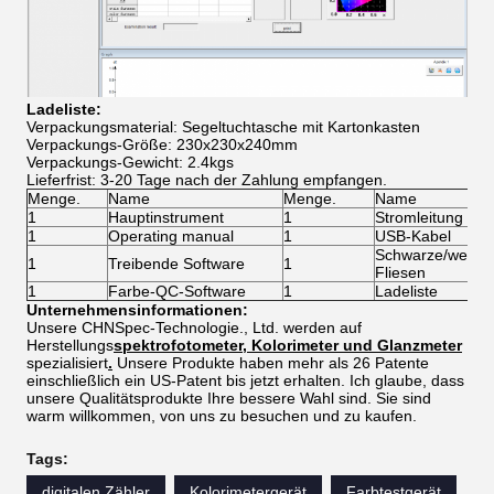
Ladeliste:
Verpackungsmaterial: Segeltuchtasche mit Kartonkasten
Verpackungs-Größe: 230x230x240mm
Verpackungs-Gewicht: 2.4kgs
Lieferfrist: 3-20 Tage nach der Zahlung empfangen.
Menge.
Name
Menge.
Name
1
Hauptinstrument
1
Stromleitung
1
Operating manual
1
USB-Kabel
Schwarze/weiße 
1
Treibende Software
1
Fliesen
1
Farbe-QC-Software
1
Ladeliste
Unternehmensinformationen:
Unsere CHNSpec-Technologie., Ltd. werden auf
Herstellungs
spektrofotometer, Kolorimeter und Glanzmeter
spezialisiert
.
Unsere Produkte haben mehr als 26 Patente
einschließlich ein US-Patent bis jetzt erhalten. Ich glaube, dass
unsere Qualitätsprodukte Ihre bessere Wahl sind. Sie sind
warm willkommen, von uns zu besuchen und zu kaufen.
Tags:
digitalen Zähler
Kolorimetergerät
Farbtestgerät