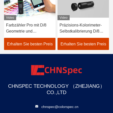
Video
Video
Farbzähler Pro mit D/8
Präzisions-Kolorimeter-
eter
Geometrie und
Selbstkalibrierung D/8
Spektralsensor für
SCI LED Delta-E Farben-
genauere Messungen
Farbanalysator
Erhalten Sie besten Preis
Erhalten Sie besten Preis
CHNSPEC TECHNOLOGY （ZHEJIANG）
CO.,LTD
chnspec@colorspec.cn