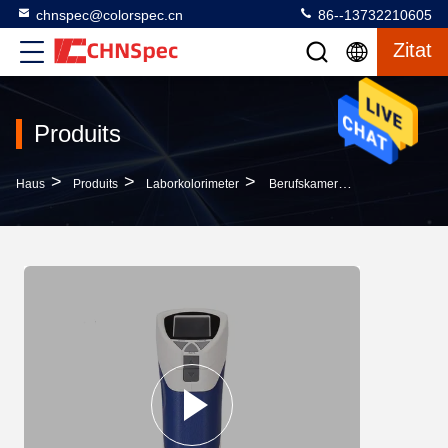
chnspec@colorspec.cn
86--13732210605
Zitat
Produits
>
>
>
Haus
Produits
Laborkolorimeter
Berufskamera-Ansicht-Laborfarbmeter-Unterschied-Analyse-Meter-Kolorimeter