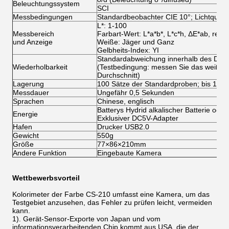
Beleuchtungssystem
SCI
Messbedingungen
Standardbeobachter CIE 10°; Lichtquell
L*: 1-100
Messbereich
Farbart-Wert: L*a*b*, L*c*h, ΔE*ab, rela
und Anzeige
Weiße: Jäger und Ganz
Gelbheits-Index: YI
Standardabweichung innerhalb des Delta
Wiederholbarkeit
(Testbedingung: messen Sie das weiße Ka
Durchschnitt)
Lagerung
100 Sätze der Standardproben; bis 100 
Messdauer
Ungefähr 0,5 Sekunden
Sprachen
Chinese, englisch
Batterys Hydrid alkalischer Batterie oder
Energie
Exklusiver DC5V-Adapter
Hafen
Drucker USB2.0
Gewicht
550g
Größe
77×86×210mm
Andere Funktion
Eingebaute Kamera
Wettbewerbsvorteil
Kolorimeter der Farbe CS-210 umfasst eine Kamera, um das
Testgebiet anzusehen, das Fehler zu prüfen leicht, vermeiden
kann.
1). Gerät-Sensor-Exporte von Japan und vom
informationsverarbeitenden Chip kommt aus USA, die der