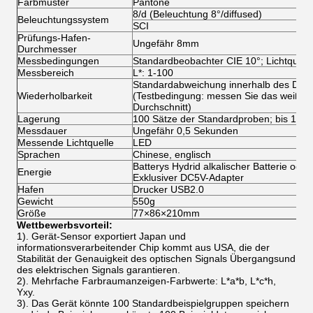
Farbmuster
Pantone
8/d (Beleuchtung 8°/diffused)
Beleuchtungssystem
SCI
Prüfungs-Hafen-
Ungefähr 8mm
Durchmesser
Messbedingungen
Standardbeobachter CIE 10°; Lichtquell
Messbereich
L*: 1-100
Standardabweichung innerhalb des Delta
Wiederholbarkeit
(Testbedingung: messen Sie das weiße Ka
Durchschnitt)
Lagerung
100 Sätze der Standardproben; bis 100 
Messdauer
Ungefähr 0,5 Sekunden
Messende Lichtquelle
LED
Sprachen
Chinese, englisch
Batterys Hydrid alkalischer Batterie oder
Energie
Exklusiver DC5V-Adapter
Hafen
Drucker USB2.0
Gewicht
550g
Größe
77×86×210mm
Wettbewerbsvorteil:
1). Gerät-Sensor exportiert Japan und
informationsverarbeitender Chip kommt aus USA, die der
Stabilität der Genauigkeit des optischen Signals Übergangsund
des elektrischen Signals garantieren.
2).
Mehrfache Farbraumanzeigen-Farbwerte: L*a*b, L*c*h,
Yxy.
3).
Das Gerät könnte 100 Standardbeispielgruppen speichern