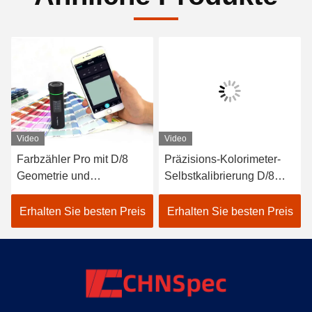
Video
Video
Farbzähler Pro mit D/8
Präzisions-Kolorimeter-
eter
Geometrie und
Selbstkalibrierung D/8
Spektralsensor für
SCI LED Delta-E Farben-
genauere Messungen
Farbanalysator
Erhalten Sie besten Preis
Erhalten Sie besten Preis