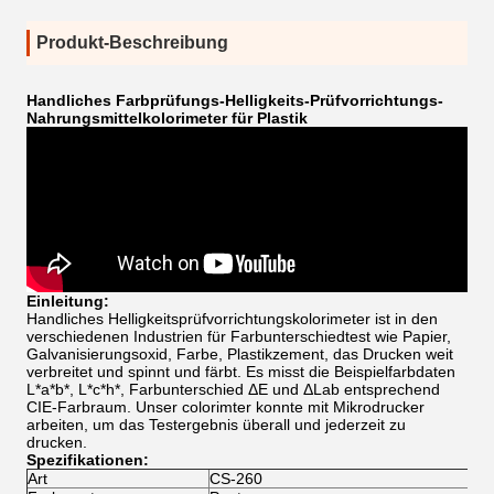
Produkt-Beschreibung
Handliches Farbprüfungs-Helligkeits-Prüfvorrichtungs-
Nahrungsmittelkolorimeter für Plastik
Einleitung:
Handliches Helligkeitsprüfvorrichtungs
kolorimeter ist in
den
verschiedenen Industrien für Farbunterschiedtest wie Papier,
Galvanisierungsoxid, Farbe, Plastikzement, das Drucken weit
verbreitet und spinnt und färbt. Es misst die Beispielfarbdaten
L*a*b*, L*c*h*, Farbunterschied ΔE und ΔLab entsprechend
CIE-Farbraum. Unser colorimter konnte mit Mikrodrucker
arbeiten, um das Testergebnis überall und jederzeit zu
drucken.
Spezifikationen:
Art
CS-260