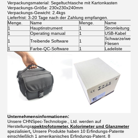
Verpackungsmaterial: Segeltuchtasche mit Kartonkasten
Verpackungs-Größe: 230x230x240mm
Verpackungs-Gewicht: 2.4kgs
Lieferfrist: 3-20 Tage nach der Zahlung empfangen.
Menge.
Name
Menge.
Name
1
Hauptinstrument
1
Stromleitung
1
Operating manual
1
USB-Kabel
Schwarze/weiße 
1
Treibende Software
1
Fliesen
1
Farbe-QC-Software
1
Ladeliste
Unternehmensinformationen:
Unsere CHNSpec-Technologie., Ltd. werden auf
Herstellungs
spektrofotometer, Kolorimeter und Glanzmeter
spezialisiert
.
Unsere Produkte haben 10 Erfindungs-Patente
einschließlich 1 amerikanisches Erfindungs-Patent, 8