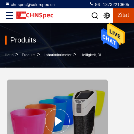
chnspec@colorspec.cn
86--13732210605
Zitat
Produits
>
>
>
Haus
Produits
Laborkolorimeter
Helligkeit, Die Tragbares Kolorimeter Unterhalb 0,08 Wiederholbarkeits-Kompaktbauweise Prüft