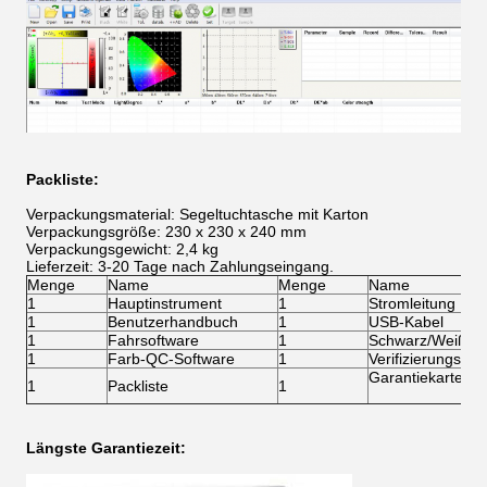
Packliste:
Verpackungsmaterial: Segeltuchtasche mit Karton
Verpackungsgröße: 230 x 230 x 240 mm
Verpackungsgewicht: 2,4 kg
Lieferzeit: 3-20 Tage nach Zahlungseingang.
Menge
Name
Menge
Name
1
Hauptinstrument
1
Stromleitung
1
Benutzerhandbuch
1
USB-Kabel
1
Fahrsoftware
1
Schwarz/Weiß-Ka
1
Farb-QC-Software
1
Verifizierungszert
Garantiekarte
1
Packliste
1
Längste Garantiezeit: