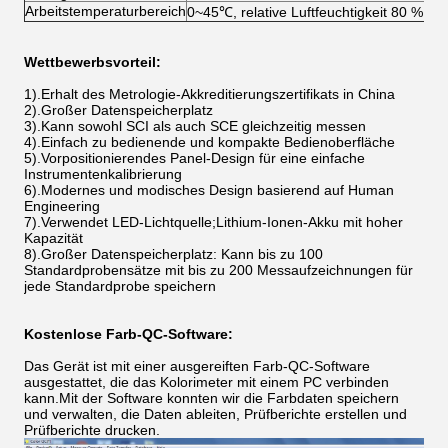
Arbeitstemperaturbereich
0~45℃, relative Luftfeuchtigkeit 80 % od
Wettbewerbsvorteil:
1).Erhalt des Metrologie-Akkreditierungszertifikats in China
2).Großer Datenspeicherplatz
3).
Kann sowohl SCI als auch SCE gleichzeitig messen
4).Einfach zu bedienende und kompakte Bedienoberfläche
5).Vorpositionierendes Panel-Design für eine einfache
Instrumentenkalibrierung
6).
Modernes und modisches Design basierend auf Human
Engineering
7).
Verwendet LED-Lichtquelle;Lithium-Ionen-Akku mit hoher
Kapazität
8).Großer Datenspeicherplatz: Kann bis zu 100
Standardprobensätze mit bis zu 200 Messaufzeichnungen für
jede Standardprobe speichern
Kostenlose Farb-QC-Software:
Das Gerät ist mit einer ausgereiften Farb-QC-Software
ausgestattet, die das Kolorimeter mit einem PC verbinden
kann.Mit der Software konnten wir die Farbdaten speichern
und verwalten, die Daten ableiten, Prüfberichte erstellen und
Prüfberichte drucken.