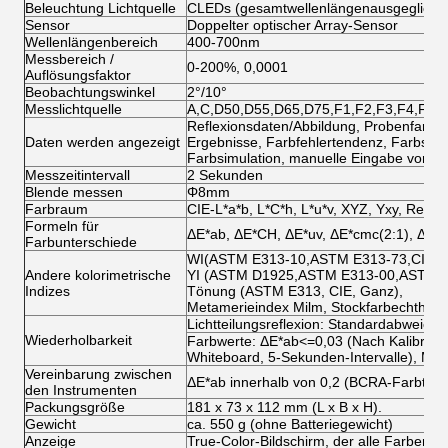
Beleuchtung Lichtquelle
CLEDs (gesamtwellenlängenausgeglichen
Sensor
Doppelter optischer Array-Sensor
Wellenlängenbereich
400-700nm
Messbereich /
0-200%, 0,0001
Auflösungsfaktor
Beobachtungswinkel
2°/10°
Messlichtquelle
A,C,D50,D55,D65,D75,F1,F2,F3,F4,F5,
Reflexionsdaten/Abbildung, Probenfarbwe
Daten werden angezeigt
Ergebnisse, Farbfehlertendenz, Farbsimu
Farbsimulation, manuelle Eingabe von St
Messzeitintervall
2 Sekunden
Blende messen
Φ8mm
Farbraum
CIE-L*a*b, L*C*h, L*u*v, XYZ, Yxy, Reflex
Formeln für
ΔE*ab, ΔE*CH, ΔE*uv, ΔE*cmc(2:1), ΔE*c
Farbunterschiede
WI(ASTM E313-10,ASTM E313-73,CIE/ISO
Andere kolorimetrische
YI (ASTM D1925,ASTM E313-00,ASTM E
Indizes
Tönung (ASTM E313, CIE, Ganz),
Metamerieindex Milm, Stockfarbechtheit,
Lichtteilungsreflexion: Standardabweich
Wiederholbarkeit
Farbwerte: ΔE*ab<=0,03 (Nach Kalibrier
Whiteboard, 5-Sekunden-Intervalle), Ma
Vereinbarung zwischen
ΔE*ab innerhalb von 0,2 (BCRA-Farbtafeln
den Instrumenten
Packungsgröße
181 x 73 x 112 mm (L x B x H).
Gewicht
ca. 550 g (ohne Batteriegewicht)
Anzeige
True-Color-Bildschirm, der alle Farben en