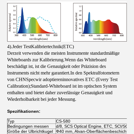
4).Jeder Test
Kalibriertechnik
(
ETC
)
Derzeit verwenden die meisten Instrumente standardmäßige
Whiteboards zur Kalibrierung.Wenn das Whiteboard
beschädigt ist, ist die Genauigkeit oder Präzision des
Instruments nicht mehr garantiert.In den Spektralfotometern
von CHNSpec
wir adoptieren
innovatives ETC (Every Test
Calibration);Standard-Whiteboard ist im optischen System
enthalten und bietet daher zuverlässige Genauigkeit und
Wiederholbarkeit bei jeder Messung.
Spezifikationen:
Typ
CS-580
Bedingungen messen
d/8, SCS Optical Engine, ETC, SCI/SCE
Größe der Ulbrichtkugel
Φ40 mm, Alvan-Oberflächenbeschichtung m