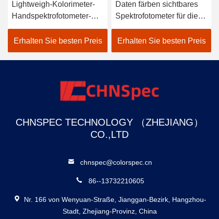
Lightweigh-Kolorimeter-
Daten färben sichtbares
Handspektrofotometer-
Spektrofotometer für die
Atomauto-Farben-
Textilfarbe, die im
Scanner
Schwarzen
Erhalten Sie besten Preis
Erhalten Sie besten Preis
zusammenpaßt
CHNSPEC TECHNOLOGY （ZHEJIANG）
CO.,LTD
chnspec@colorspec.cn
86--13732210605
Nr. 166 von Wenyuan-Straße, Jianggan-Bezirk, Hangzhou-
Stadt, Zhejiang-Provinz, China