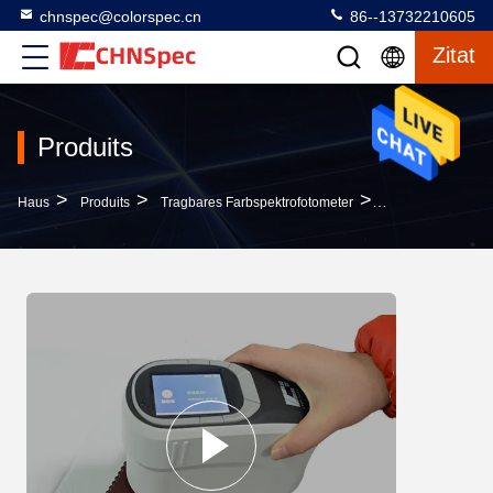
chnspec@colorspec.cn
86--13732210605
Zitat
Produits
>
>
>
Haus
Produits
Tragbares Farbspektrofotometer
Lebensmittelerke