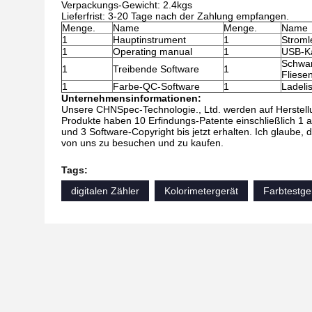
Verpackungs-Gewicht: 2.4kgs
Lieferfrist: 3-20 Tage nach der Zahlung empfangen.
Menge.
Name
Menge.
Name
1
Hauptinstrument
1
Stroml
1
Operating manual
1
USB-K
Schwar
1
Treibende Software
1
Fliese
1
Farbe-QC-Software
1
Ladeli
Unternehmensinformationen:
Unsere CHNSpec-Technologie., Ltd. werden auf Herstell
Produkte haben 10 Erfindungs-Patente einschließlich 1 
und 3 Software-Copyright bis jetzt erhalten. Ich glaube,
von uns zu besuchen und zu kaufen.
Tags:
digitalen Zähler
Kolorimetergerät
Farbtestge