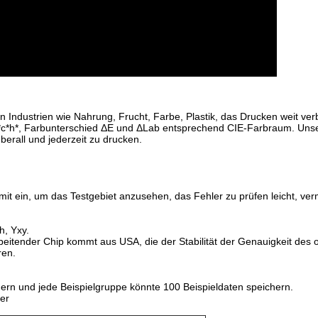
n Industrien wie Nahrung, Frucht, Farbe, Plastik, das Drucken weit ver
, L*c*h*, Farbunterschied ΔE und ΔLab entsprechend CIE-Farbraum. Unse
berall und jederzeit zu drucken.
it ein, um das Testgebiet anzusehen, das Fehler zu prüfen leicht, ve
h, Yxy.
beitender Chip kommt aus USA, die der Stabilität der Genauigkeit des 
ren.
ern und jede Beispielgruppe könnte 100 Beispieldaten speichern.
her