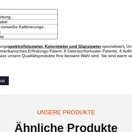
eitung
abel
ze/weiße Kalibrierungs-
n
ste
ungs
spektrofotometer, Kolorimeter und Glanzmeter
spezialisiert
.
Un
amerikanisches Erfindungs-Patent, 8 Gebrauchsmuster-Patente, 4 Auftri
 dass unsere Qualitätsprodukte Ihre bessere Wahl sind. Sie sind warm 
rät
UNSERE PRODUKTE
Ähnliche Produkte