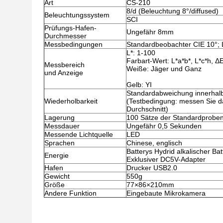
Art
CS-210
8/d (Beleuchtung 8°/diffused)
Beleuchtungssystem
SCI
Prüfungs-Hafen-
Ungefähr 8mm
Durchmesser
Messbedingungen
Standardbeobachter CIE 10°; 
L*: 1-100
Farbart-Wert: L*a*b*, L*c*h, Δ
Messbereich
Weiße: Jäger und Ganz
und Anzeige
Gelb: YI
Standardabweichung innerhalb 
Wiederholbarkeit
(Testbedingung: messen Sie da
Durchschnitt)
Lagerung
100 Sätze der Standardproben
Messdauer
Ungefähr 0,5 Sekunden
Messende Lichtquelle
LED
Sprachen
Chinese, englisch
Batterys Hydrid alkalischer Bat
Energie
Exklusiver DC5V-Adapter
Hafen
Drucker USB2.0
Gewicht
550g
Größe
77×86×210mm
Andere Funktion
Eingebaute Mikrokamera