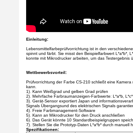
Einleitung:
Lebensmittelfarbeprüfvorrichtung ist in den verschiedene
spinnt und färbt. Sie misst den Beispielfarbwert L*a*b*
konnte mit Mikrodrucker arbeiten, um das Testergebnis ü
Wettbewerbsvorteil:
Prüfvorrichtung der Farbe CS-210 schließt eine Kamera m
kann.
1).
Kann Weißgrad und gelben Grad prüfen
2). Mehrfache Farbraumanzeigen-Farbwerte: L*a*b, L*c*
3)
. Gerät-Sensor exportiert Japan und informationsverar
Signals Übergangsund des elektrischen Signals garantie
4). Freie Farbmanagement-Software
5).
Kann an Mikrodrucker für den Druck anschließen
6).
Das Gerät könnte 10 Standardbeispielgruppen speich
7).
Stellen Sie die Prototyp-Daten L*a*b* durch manuell 
Spezifikationen: