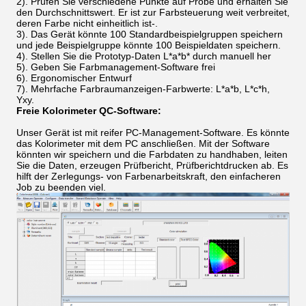
2).
Prüfen Sie verschiedene Punkte auf Probe und erhalten Sie
den Durchschnittswert. Er ist zur Farbsteuerung weit verbreitet,
deren Farbe nicht einheitlich ist-.
3).
Das Gerät könnte 100 Standardbeispielgruppen speichern
und jede Beispielgruppe könnte 100 Beispieldaten speichern.
4).
Stellen Sie die Prototyp-Daten L*a*b* durch manuell her
5). Geben Sie Farbmanagement-Software frei
6).
Ergonomischer Entwurf
7).
Mehrfache Farbraumanzeigen-Farbwerte: L*a*b, L*c*h,
Yxy.
Freie Kolorimeter QC-Software:
Unser Gerät ist mit reifer PC-Management-Software. Es könnte
das Kolorimeter mit dem PC anschließen. Mit der Software
könnten wir speichern und die Farbdaten zu handhaben, leiten
Sie die Daten, erzeugen Prüfbericht, Prüfberichtdrucken ab. Es
hilft der Zerlegungs- von Farbenarbeitskraft, den einfacheren
Job zu beenden viel.