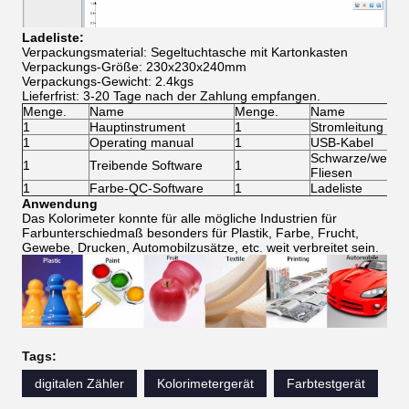
Ladeliste:
Verpackungsmaterial: Segeltuchtasche mit Kartonkasten
Verpackungs-Größe: 230x230x240mm
Verpackungs-Gewicht: 2.4kgs
Lieferfrist: 3-20 Tage nach der Zahlung empfangen.
Menge.
Name
Menge.
Name
1
Hauptinstrument
1
Stromleitung
1
Operating manual
1
USB-Kabel
Schwarze/weiße 
1
Treibende Software
1
Fliesen
1
Farbe-QC-Software
1
Ladeliste
Anwendung
Das Kolorimeter konnte für alle mögliche Industrien für
Farbunterschiedmaß besonders für Plastik, Farbe, Frucht,
Gewebe, Drucken, Automobilzusätze, etc. weit verbreitet sein.
Tags:
digitalen Zähler
Kolorimetergerät
Farbtestgerät