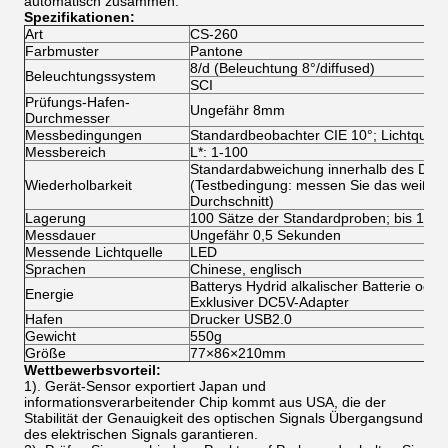
automatisch zusammen.
Spezifikationen:
Art
CS-260
Farbmuster
Pantone
8/d (Beleuchtung 8°/diffused)
Beleuchtungssystem
SCI
Prüfungs-Hafen-
Ungefähr 8mm
Durchmesser
Messbedingungen
Standardbeobachter CIE 10°; Lichtquell
Messbereich
L*: 1-100
Standardabweichung innerhalb des Delta
Wiederholbarkeit
(Testbedingung: messen Sie das weiße Ka
Durchschnitt)
Lagerung
100 Sätze der Standardproben; bis 100 
Messdauer
Ungefähr 0,5 Sekunden
Messende Lichtquelle
LED
Sprachen
Chinese, englisch
Batterys Hydrid alkalischer Batterie oder
Energie
Exklusiver DC5V-Adapter
Hafen
Drucker USB2.0
Gewicht
550g
Größe
77×86×210mm
Wettbewerbsvorteil:
1). Gerät-Sensor exportiert Japan und
informationsverarbeitender Chip kommt aus USA, die der
Stabilität der Genauigkeit des optischen Signals Übergangsund
des elektrischen Signals garantieren.