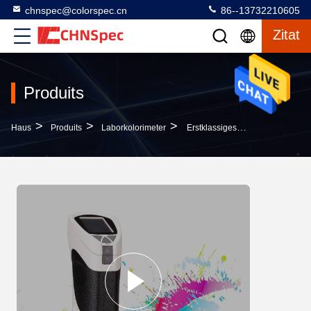
chnspec@colorspec.cn
86--13732210605
Zitat
Produits
>
>
>
Haus
Produits
Laborkolorimeter
Erstklassiges Messendes Gewicht Des Qualitäts-Laborkolorimeter-11mm Des Kaliber-550g