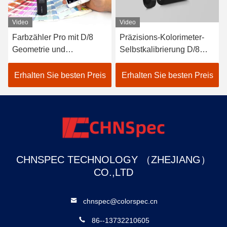
Video
Video
Farbzähler Pro mit D/8
Präzisions-Kolorimeter-
eter
Geometrie und
Selbstkalibrierung D/8
Spektralsensor für
SCI LED Delta-E Farben-
genauere Messungen
Farbanalysator
Erhalten Sie besten Preis
Erhalten Sie besten Preis
CHNSPEC TECHNOLOGY （ZHEJIANG）
CO.,LTD
chnspec@colorspec.cn
86--13732210605