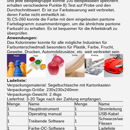
und jede Beispielgruppe könnte 100 Beispieldaten speichern.
erhalten verschiedene Punkte 8).Test auf Probe und den
Durchschnittswert. Er ist zur Farbsteuerung weit verbreitet,
deren Farbe nicht einheitlich ist-.
9).CS-260 konnte die Farbe mit dem eingebauten pantone
Farbdiagramm zusammenbringen, um die ähnlichste pantone
Farbzahl zu erhalten. Es ist bequemer für die Arbeitskraft zu
überprüfen.
Anwendungen:
Das Kolorimeter konnte für alle mögliche Industrien für
Farbunterschiedmaß besonders für Plastik, Farbe, Frucht,
Gewebe, Drucken, Automobilzusätze, etc. weit verbreitet sein.
Ladeliste:
Verpackungsmaterial: Segeltuchtasche mit Kartonkasten
Verpackungs-Größe: 230x230x240mm
Verpackungs-Gewicht: 2.4kgs
Lieferfrist: 3-20 Tage nach der Zahlung empfangen.
Menge.
Name
Menge.
Name
1
Hauptinstrument
1
Stromleitung
1
Operating manual
1
USB-Kabel
Schwarze/weiße 
1
Treibende Software
1
Fliesen
1
Farbe-QC-Software
1
Ladeliste