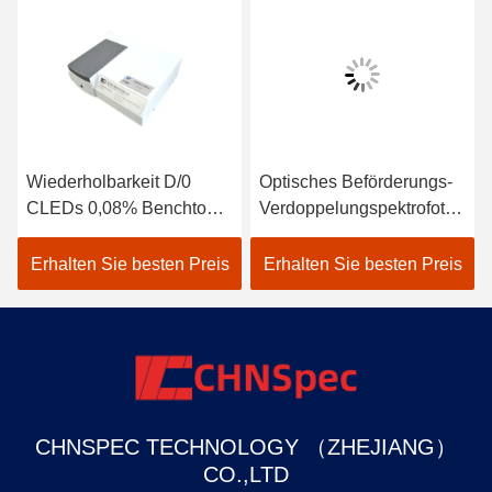
Wiederholbarkeit D/0
Optisches Beförderungs-
CLEDs 0,08% Benchtop-
Verdoppelungspektrofotomete
Beförderungs-
CS-810 Sensor-Reihe
Spektrofotometer für
CLEDs Benchtop
Erhalten Sie besten Preis
Erhalten Sie besten Preis
Farbmessung
CHNSPEC TECHNOLOGY （ZHEJIANG）
CO.,LTD