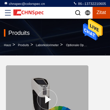
chnspec@colorspec.cn
86--13732210605
Zitat
Produits
>
>
>
Haus
Produits
Laborkolorimeter
Optionale Operture-Laborkolorimeter-Farbzahl, Die Für Papier Zusammenpaßt