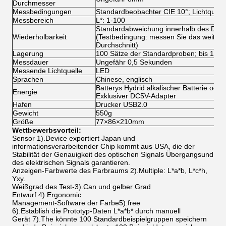
Durchmesser
Messbedingungen
Standardbeobachter CIE 10°; Lichtquell
Messbereich
L*: 1-100
Standardabweichung innerhalb des Delta
Wiederholbarkeit
(Testbedingung: messen Sie das weiße Ka
Durchschnitt)
Lagerung
100 Sätze der Standardproben; bis 100 
Messdauer
Ungefähr 0,5 Sekunden
Messende Lichtquelle
LED
Sprachen
Chinese, englisch
Batterys Hydrid alkalischer Batterie oder
Energie
Exklusiver DC5V-Adapter
Hafen
Drucker USB2.0
Gewicht
550g
Größe
77×86×210mm
Wettbewerbsvorteil:
Sensor 1).Device exportiert Japan und
informationsverarbeitender Chip kommt aus USA, die der
Stabilität der Genauigkeit des optischen Signals Übergangsund
des elektrischen Signals garantieren.
Anzeigen-Farbwerte des Farbraums 2).Multiple: L*a*b, L*c*h,
Yxy.
Weißgrad des Test-3).Can und gelber Grad
Entwurf 4).Ergonomic
Management-Software der Farbe5).free
6).Establish die Prototyp-Daten L*a*b* durch manuell
Gerät 7).The könnte 100 Standardbeispielgruppen speichern