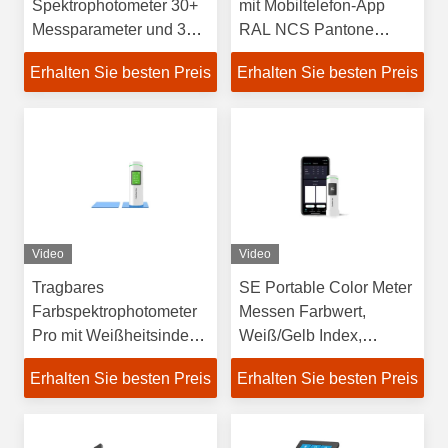
Spektrophotometer 30+
mit Mobiltelefon-App
Messparameter und 37
RAL NCS Pantone
Auswertungslichtquellen
Farbtöne
Erhalten Sie besten Preis
Erhalten Sie besten Preis
Video
Video
Tragbares
SE Portable Color Meter
Farbspektrophotometer
Messen Farbwert,
Pro mit Weißheitsindex,
Weiß/Gelb Index,
Gelblichkeitsindex,
Farbgeschwindigkeit,
Erhalten Sie besten Preis
Erhalten Sie besten Preis
Opacitätsmessung
mobile APP