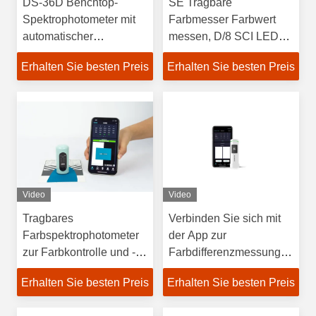
DS-36D Benchtop-
SE Tragbare
Spektrophotometer mit
Farbmesser Farbwert
automatischer
messen, D/8 SCI LED
Schaltöffnung
Delta E
Erhalten Sie besten Preis
Erhalten Sie besten Preis
Präzisionsfarbmesser
automatische
Kalibrierung
Video
Video
Tragbares
Verbinden Sie sich mit
Farbspektrophotometer
der App zur
zur Farbkontrolle und -
Farbdifferenzmessung
verwaltung in der
mit einem tragbaren
Erhalten Sie besten Preis
Erhalten Sie besten Preis
Bekleidungsindustrie
Farbspektrophotometer