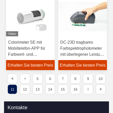
Video
Colorimeter SE mit
DC-23D tragbares
Mobiltelefon-APP für
Farbspektrophotometer
Farbwert- und
mit überlegener Leistung
Farbdifferenzmessung
und konsistenten
Erhalten Sie besten Preis
Erhalten Sie besten Preis
Ergebnissen
5
6
7
8
9
10
11
12
13
14
15
16
Kontakte