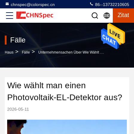
chnspec@colorspec.cn
86--13732210605
Zitat
Fälle
>
>
Haus
Fälle
Unternehmensachen Über Wie Wählt Man Einen Photovoltaik-EL-Detektor Aus?
Wie wählt man einen
Photovoltaik-EL-Detektor aus?
2026-05-11