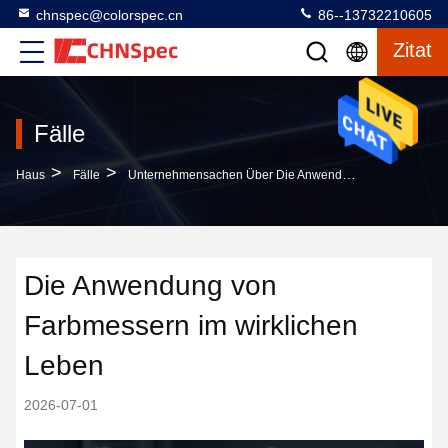
chnspec@colorspec.cn
86--13732210605
Zitat
Fälle
>
>
Haus
Fälle
Unternehmensachen Über Die Anwendung Von Farbmessern Im Wirklichen Leben
Die Anwendung von
Farbmessern im wirklichen
Leben
2026-07-01