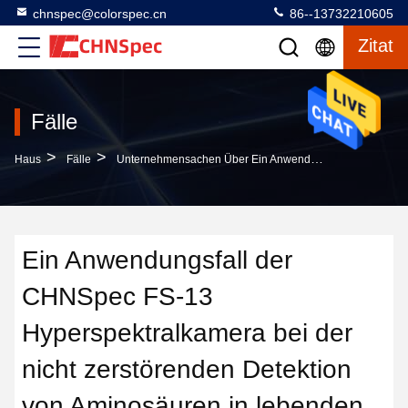
chnspec@colorspec.cn
86--13732210605
Zitat
Fälle
>
>
Haus
Fälle
Unternehmensachen Über Ein Anwendungsfall Der CHNSpec FS-13 Hyperspektralkamera Bei Der Nicht Zerstörenden Detektion Von Aminosäuren In Lebenden Fischen
Ein Anwendungsfall der
CHNSpec FS-13
Hyperspektralkamera bei der
nicht zerstörenden Detektion
von Aminosäuren in lebenden