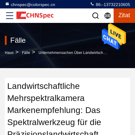
chnspec@colorspec.cn
86--13732210605
Zitat
Fälle
>
>
Haus
Fälle
Unternehmensachen Über Landwirtschaftliche Mehrspektralkamera Markenempfehlung: Das Spektralwerkzeug Für Die Präzisionslandwirtschaft
Landwirtschaftliche
Mehrspektralkamera
Markenempfehlung: Das
Spektralwerkzeug für die
Präzisionslandwirtschaft