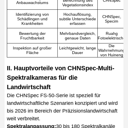
Berechnung des
CHNSpec
Anbauwachstums
Vegetationsindex
Identifizierung von
Hochauflösung,
CHNSpec,
n
Schädlingen und
subtile Unterschiede
Specim
Krankheiten
erfassen
Bewertung der
Mehrbandvergleich,
Ruahg
Fruchtbarkeit
genaue Daten
Fotoelektrische
F
Die
Inspektion auf großer
Leichtgewicht, lange
Wahrnehmung
Fläche
Dauer
von Huineng
II. Hauptvorteile von CHNSpec-Multi-
Spektralkameras für die
Landwirtschaft
Die CHNSpec FS-50-Serie ist speziell für
landwirtschaftliche Szenarien konzipiert und wird
bis 2026 im Bereich der Präzisionslandwirtschaft
weit verbreitet.
Spektralanpassung:
30 bis 180 Spektralkanäle