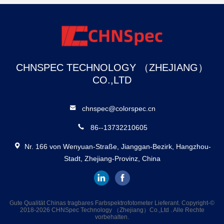
CHNSPEC TECHNOLOGY （ZHEJIANG）
CO.,LTD
chnspec@colorspec.cn
86--13732210605
Nr. 166 von Wenyuan-Straße, Jianggan-Bezirk, Hangzhou-
Stadt, Zhejiang-Provinz, China
Gute Qualität Chinas tragbares Farbspektrofotometer Lieferant. Copyright-©
2018-2026 CHNSpec Technology （Zhejiang）Co.,Ltd . Alle Rechte
vorbehalten.