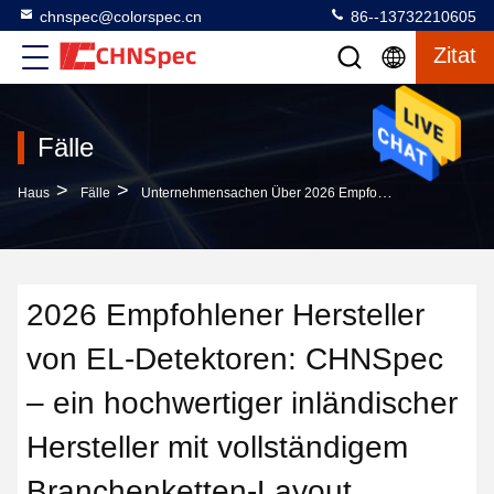
chnspec@colorspec.cn
86--13732210605
Zitat
Fälle
>
>
Haus
Fälle
Unternehmensachen Über 2026 Empfohlener Hersteller Von EL-Detektoren: CHNSpec – Ein Hochwertiger Inländischer Hersteller Mit Vollständigem Branchenketten-Layout
2026 Empfohlener Hersteller
von EL-Detektoren: CHNSpec
– ein hochwertiger inländischer
Hersteller mit vollständigem
Branchenketten-Layout